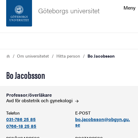
Sökfunktionen
Meny
Göteborgs universitet
Sidfoten
Sök
Kontakta universitetet
Länkstig
Hem
Om universitetet
Hitta person
Bo Jacobsson
Om webbplatsen
Bo Jacobsson
Professor/överläkare
Avd för obstetrik och
gynekologi
Telefon
E-POST
031-786 25 85
bo.jacobsson@obgyn.gu.
se
0766-18 25 85