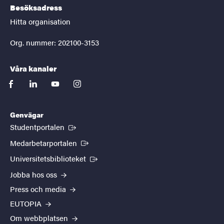
Besöksadress
Hitta organisation
Org. nummer: 202100-3153
Våra kanaler
facebook
linkedin
youtube
instagram
Genvägar
(Extern länk)
Studentportalen
(Extern länk)
Medarbetarportalen
(Extern länk)
Universitetsbiblioteket
Jobba hos oss
Press och media
EUTOPIA
Om webbplatsen