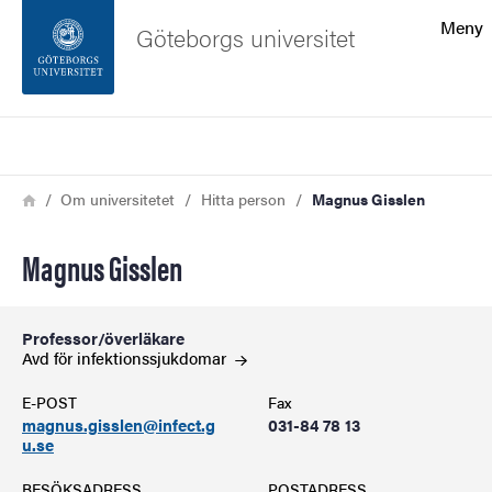
Sökfunktionen
Meny
Göteborgs universitet
Sidfoten
Sök
Kontakta universitetet
Länkstig
Hem
Om universitetet
Hitta person
Magnus Gisslen
Om webbplatsen
Magnus Gisslen
Professor/överläkare
Avd för
infektionssjukdomar
E-POST
Fax
magnus.gisslen@infect.g
031-84 78 13
u.se
BESÖKSADRESS
POSTADRESS