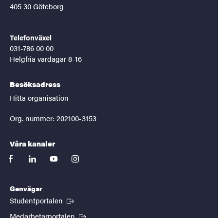
405 30 Göteborg
Telefonväxel
031-786 00 00
Helgfria vardagar 8-16
Besöksadress
Hitta organisation
Org. nummer: 202100-3153
Våra kanaler
facebook
linkedin
youtube
instagram
Genvägar
(Extern länk)
Studentportalen
(Extern länk)
Medarbetarportalen