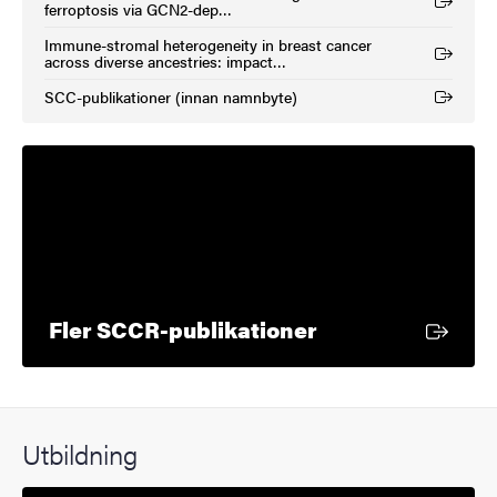
(Extern länk)
ferroptosis via GCN2-dep…
Immune-stromal heterogeneity in breast cancer
(Extern länk)
across diverse ancestries: impact…
SCC-publikationer (innan namnbyte)
(Extern länk)
Extern länk
Fler SCCR-publikationer
Utbildning