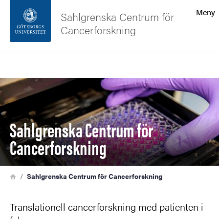
Sökfunktionen
Meny
Sahlgrenska Centrum för
Cancerforskning
Sidfoten
Sök
Kontakta universitetet
Bild
Om webbplatsen
Sahlgrenska Centrum för
Cancerforskning
Länkstig
Hem
Sahlgrenska Centrum för Cancerforskning
Translationell cancerforskning med patienten i