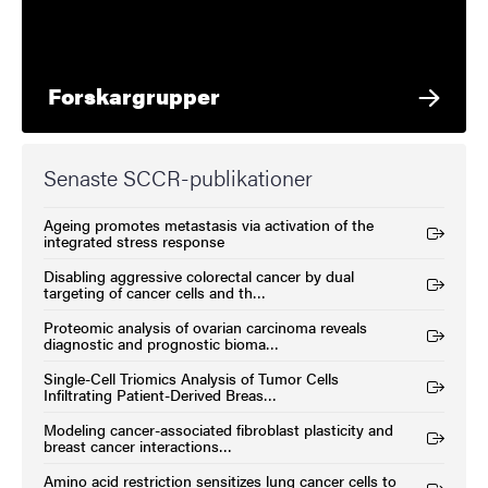
Forskargrupper
Senaste SCCR-publikationer
Ageing promotes metastasis via activation of the
(Extern länk)
integrated stress response
Disabling aggressive colorectal cancer by dual
(Extern länk)
targeting of cancer cells and th…
Proteomic analysis of ovarian carcinoma reveals
(Extern länk)
diagnostic and prognostic bioma…
Single-Cell Triomics Analysis of Tumor Cells
(Extern länk)
Infiltrating Patient-Derived Breas…
Modeling cancer-associated fibroblast plasticity and
(Extern länk)
breast cancer interactions…
Amino acid restriction sensitizes lung cancer cells to