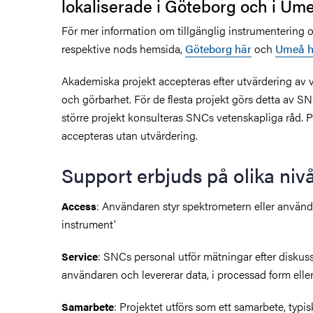
lokaliserade i Göteborg och i Ume
För mer information om tillgänglig instrumentering o
respektive nods hemsida,
Göteborg här
och
Umeå h
Akademiska projekt accepteras efter utvärdering av v
och görbarhet. För de flesta projekt görs detta av S
större projekt konsulteras SNCs vetenskapliga råd. Pr
accepteras utan utvärdering.
Support erbjuds på olika niv
: Användaren styr spektrometern eller använd
Access
instrument'
: SNCs personal utför mätningar efter diskus
Service
användaren och levererar data, i processad form elle
: Projektet utförs som ett samarbete, typ
Samarbete