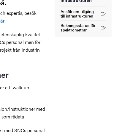
infrastrukturen
å.
Ansök om tillgång
ch expertis, besök
(Extern länk)
till infrastrukturen
är
.
Bokningsstatus för
(Extern länk)
spektrometrar
etenskaplig kvalitet
NCs personal men för
ojekt från industrin
åer
er ett 'walk-up
sion/instruktioner med
r som rådata
iskt med SNCs personal