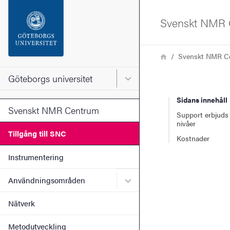
Sökfunktionen
Svenskt NMR 
Sidfoten
Länkstig
Hem
Svenskt NMR C
Kontakta universitetet
Göteborgs universitet
Huvudmeny för Göteborgs un
Sidans innehåll
Om webbplatsen
Svenskt NMR Centrum
Support erbjuds 
nivåer
Tillgång till SNC
Kostnader
Instrumentering
Undermeny för Användnin
Användningsområden
Nätverk
Metodutveckling