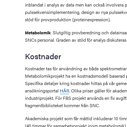
inblandat i analys av data men kan också involvera p
pulssekvensimplementering, design av nya pulssekve
stöd för provproduktion (proteinexpression).
: Slutgiltig provberedning och datainsa
Metabolomik
SNCs personal. Graden av stöd för analys diskuteras v
Kostnader
Kostnader tas för användning av både spektrometrar
Metabolomikprojekt ha en kostnadsmodell baserad på
Specifika detaljer kring kostnader hittas på vår g
ansökningsportal
HÄR
. Olika priser gäller för akade
industriprojekt. För FBS projekt används en fix avgift
fragmentbiblioteket kommer från SNC.
Akademiska projekt som får mättid inkluderar 10 timm
(40 timmar för samarbetsprojekt inom metabolomik) f