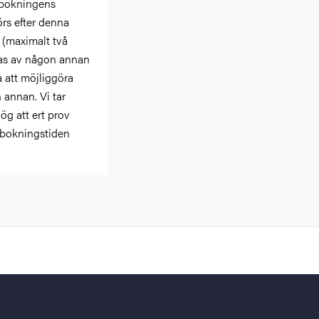
e bokningens
örs efter denna
 (maximalt två
jas av någon annan
a att möjliggöra
 annan. Vi tar
g att ert prov
 bokningstiden