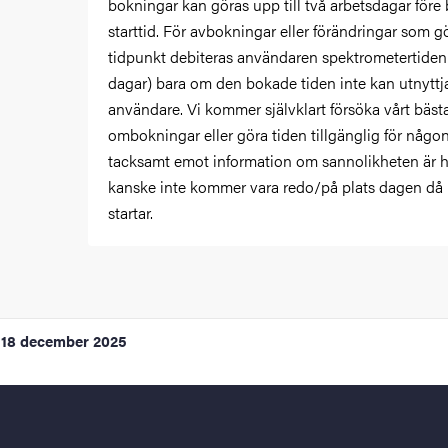
bokningar kan göras upp till två arbetsdagar för
starttid. För avbokningar eller förändringar som g
tidpunkt debiteras användaren spektrometertiden
dagar) bara om den bokade tiden inte kan utnytt
användare. Vi kommer självklart försöka vårt bäst
ombokningar eller göra tiden tillgänglig för någon
tacksamt emot information om sannolikheten är hö
kanske inte kommer vara redo/på plats dagen då
startar.
18 december 2025