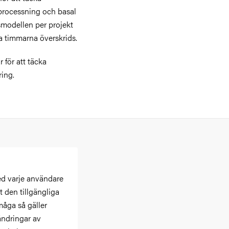
processning och basal
smodellen per projekt
ia timmarna överskrids.
r för att täcka
ing.
ed varje användare
tt den tillgängliga
måga så gäller
ändringar av