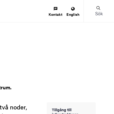
Sök
Kontakt
English
trum.
två noder,
Tillgång till