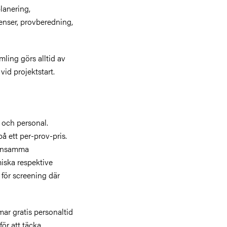
lanering,
nser, provberedning,
mling görs alltid av
id projektstart.
 och personal.
 ett per-prov-pris.
emensamma
miska respektive
 för screening där
ar gratis personaltid
ör att täcka