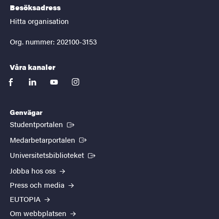
Besöksadress
Hitta organisation
Org. nummer: 202100-3153
Våra kanaler
facebook
linkedin
youtube
instagram
Genvägar
(Extern länk)
Studentportalen
(Extern länk)
Medarbetarportalen
(Extern länk)
Universitetsbiblioteket
Jobba hos oss
Press och media
EUTOPIA
Om webbplatsen