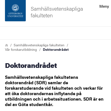
Sökfunktionen
Meny
Samhällsvetenskapliga
fakulteten
Sidfoten
Sök
Kontakta universitetet
Länkstig
Hem
Samhällsvetenskapliga fakulteten
Vår forskarutbildning
Doktorandrådet
Om webbplatsen
Doktorandrådet
Samhällsvetenskapliga fakultetens
doktorandråd (SDR) samlar de
forskarstuderande vid fakulteten och verkar för
att öka doktorandernas inflytande på
utbildningen och i arbetssituationen. SDR är en
del av Göta studentkår.