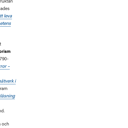
fruktan
jades
tt leva
hetens
t
rorism
1790-
ror –
ätverk i
gram
rläsning
nd.
a och