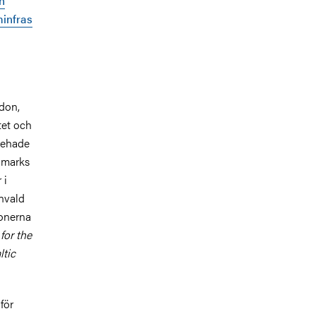
h
infras
don,
tet och
nnehade
anmarks
 i
invald
ionerna
for the
ltic
för