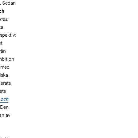
g. Sedan
ch
nes:
ta
spektiv:
et
rån
mbition
m med
iska
erats
ets
 och
Den
an av