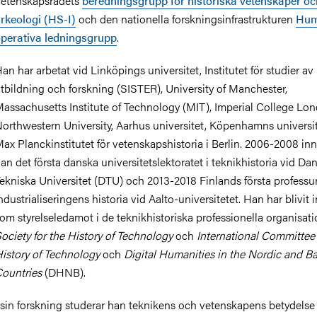
etenskapsrådets
beredningsgrupp för historiska vetenskaper oc
rkeologi (HS-I)
och den nationella forskningsinfrastrukturen
Hum
perativa ledningsgrupp
.
an har arbetat vid Linköpings universitet, Institutet för studier av
tbildning och forskning (SISTER), University of Manchester,
assachusetts Institute of Technology (MIT), Imperial College Lon
orthwestern University, Aarhus universitet, Köpenhamns universi
ax Planckinstitutet för vetenskapshistoria i Berlin. 2006-2008 i
an det första danska universitetslektoratet i teknikhistoria vid D
ekniska Universitet (DTU) och 2013-2018 Finlands första professur
ndustrialiseringens historia vid Aalto-universitetet. Han har blivit 
om styrelseledamot i de teknikhistoriska professionella organisat
ociety for the History of Technology
och
International Committee 
istory of Technology
och
Digital Humanities in the Nordic and Ba
ountries
(DHNB).
 sin forskning studerar han teknikens och vetenskapens betydelse 