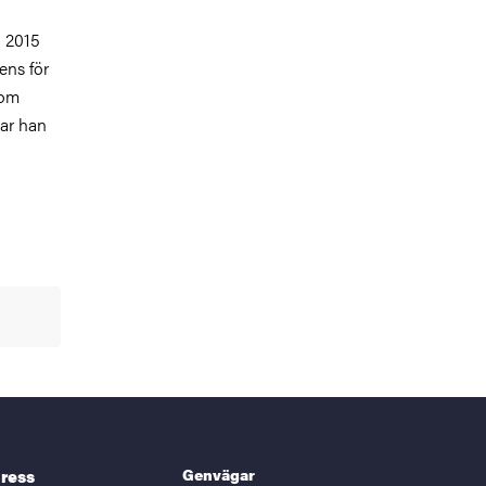
h 2015
ens för
som
tar han
Genvägar
ress