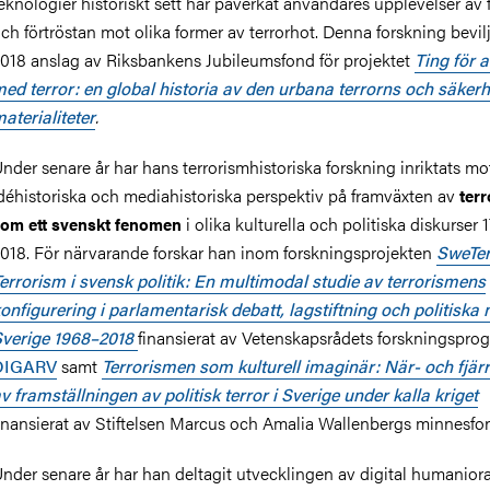
eknologier historiskt sett har påverkat användares upplevelser av 
ch förtröstan mot olika former av terrorhot. Denna forskning bevil
018 anslag av Riksbankens Jubileumsfond för projektet
Ting för a
ed terror: en global historia av den urbana terrorns och säker
aterialiteter
.
nder senare år har hans terrorismhistoriska forskning inriktats mo
déhistoriska och mediahistoriska perspektiv på framväxten av
ter
i olika kulturella och politiska diskurser 
om ett svenskt fenomen
018. För närvarande forskar han inom forskningsprojekten
SweTer
errorism i svensk politik: En multimodal studie av terrorismens
onfigurering i parlamentarisk debatt, lagstiftning och politiska n
verige 1968–2018
finansierat av Vetenskapsrådets forskningspro
DIGARV
samt
Terrorismen som kulturell imaginär: När- och fjär
v framställningen av politisk terror i Sverige under kalla kriget
inansierat av Stiftelsen Marcus och Amalia Wallenbergs minnesfo
nder senare år har han deltagit utvecklingen av digital humanior