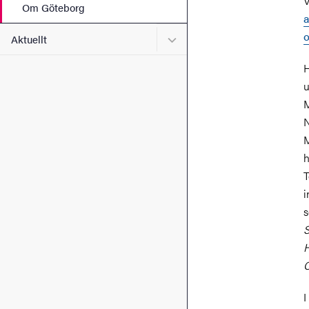
V
Om Göteborg
a
o
Undermeny för Aktuellt
Aktuellt
H
u
M
N
M
h
T
i
s
S
H
C
I