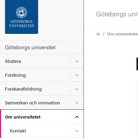
Sökfunktionen
Göteborgs univ
Sidfoten
Länkstig
Hem
Om universitete
Kontakta universitetet
Göteborgs universitet
Undermeny för Studera
Studera
Om webbplatsen
Undermeny för Forskning
Forskning
Undermeny för Forskarutbi
Forskarutbildning
Undermeny för Samverkan 
Samverkan och innovation
Undermeny för Om universi
Om universitetet
Undermeny för Kontakt
Kontakt