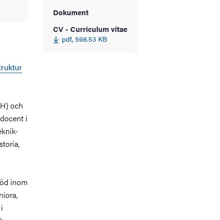
Dokument
CV - Curriculum vitae
pdf, 598.53 KB
truktur
TH) och
 docent i
eknik-
toria,
töd inom
niora,
i