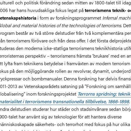
ulturell och politisk förändring sedan mitten av 1800-talet till ida
006 har hans huvudsakliga fokus legat på
terrorismens teknik- o
i form av forskningsprogrammet
Infernal machi
etenskapshistoria
lobal and material histories of the technologies of terrorisms
. Det
rogram består av två större delstudier från två komplementära per
rån terrorismers förövare och från dess offer. I det första delprojekt
tuderas den moderna icke-statliga terrorismens teknikhistoria utif
erroristernas perspektiv – terrorismens främsta ’brukare’ med en a
tt lyfta fram teknikens betydelse i framväxten av modern terroris
okus på den möjliggörande rollen av revolvrar, dynamit, underjord
ryckpressar och bombmanualer. Denna forskning har delvis finansi
011-2013 av Vetenskapsrådets satsning på ”Forskning om samhäll
lobalisering” inom forskningsprojektet
Terrorns spridning: teknik
aterialitet i terrorismens transnationella tillblivelse, 1866-1898
.
ndra delstudien studerar hur städer och stadsinvånare sedan börj
900-talet har använt sig av teknologier för att hantera diverse
änniskoskapade säkerhets- och terrorhot med fokus på hur olika