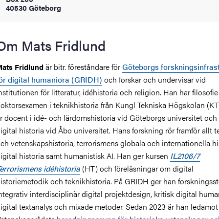
40530 Göteborg
oss
on
Om Mats Fridlund
värderingar
är bitr. föreståndare för
Göteborgs forskningsinfras
ats Fridlund
ör digital humaniora (GRIDH)
och forskar och undervisar vid
nstitutionen för litteratur, idéhistoria och religion. Han har filosofie
oktorsexamen i teknikhistoria från Kungl Tekniska Högskolan (K
r docent i idé- och lärdomshistoria vid Göteborgs universitet och
igital historia vid Åbo universitet. Hans forskning rör framför allt t
ch vetenskapshistoria, terrorismens globala och internationella his
och traditioner
igital historia samt humanistisk AI. Han ger kursen
IL2106/7
errorismens idéhistoria
(HT) och föreläsningar om digital
istoriemetodik och teknikhistoria. På GRIDH ger han forskningss
ntegrativ interdisciplinär digital projektdesign, kritisk digital huma
igital textanalys och mixade metoder. Sedan 2023 är han ledamot 