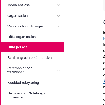
Undermeny för Jobba hos 
Jobba hos oss
Undermeny för Organisati
Organisation
Undermeny för Vision och 
Vision och värderingar
M
Hitta organisation
f
I
Hitta person
d
ä
Rankning och erkännanden
d
Ceremonier och
o
Undermeny för Ceremonier 
traditioner
d
T
Breddad rekrytering
h
i
Historien om Göteborgs
universitet
d