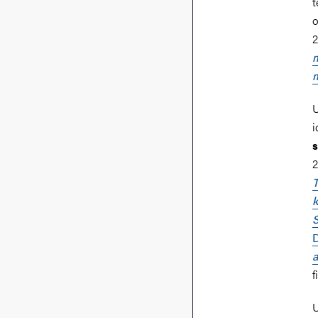
t
o
2
m
m
U
i
s
2
T
k
S
a
f
U