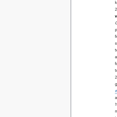
k
2
v
G
p
f
s
t
a
f
t
2
g
m
a
1
m