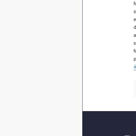
f
s
e
d
a
s
f
p
i