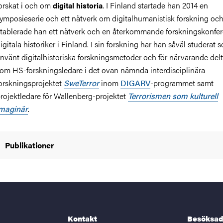
orskat i och om
. I Finland startade han 2014 en
digital historia
ymposieserie och ett nätverk om digitalhumanistisk forskning oc
tablerade han ett nätverk och en återkommande forskningskonfer
igitala historiker i Finland. I sin forskning har han såväl studerat 
nvänt digitalhistoriska forskningsmetoder och för närvarande del
om HS-forskningsledare i det ovan nämnda interdisciplinära
orskningsprojektet
SweTerror
inom
DIGARV
-programmet samt
rojektledare för Wallenberg-projektet
Terrorismen som kulturell
maginär
.
Publikationer
Kontakt
Besöksad