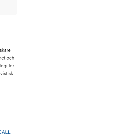
skare
het och
ogi för
vistisk
CALL