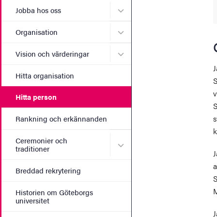
Undermeny för Jobba hos 
Jobba hos oss
Undermeny för Organisati
Organisation
Undermeny för Vision och 
Vision och värderingar
J
Hitta organisation
S
v
Hitta person
S
s
Rankning och erkännanden
k
Ceremonier och
Undermeny för Ceremonier 
traditioner
J
a
Breddad rekrytering
S
M
Historien om Göteborgs
universitet
J