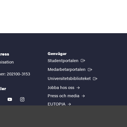
Genvägar
ress
(Extern länk)
Studentportalen
nisation
(Extern länk)
Medarbetarportalen
er: 202100-3153
(Extern länk)
Universitetsbiblioteket
Jobba hos oss
ler
Press och media
kedin
youtube
instagram
EUTOPIA
Om webbplatsen
Behandling av
personuppgifter