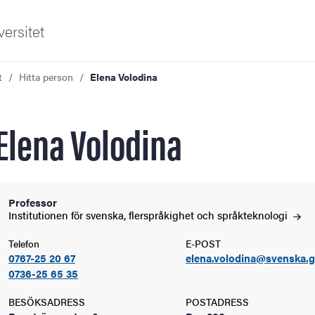
ersitet
t
Hitta person
Elena Volodina
Elena Volodina
ldning
Professor
Institutionen för svenska, flerspråkighet och
språkteknologi
och innovation
Telefon
E-POST
0767-25 20 67
elena.volodina@svenska.g
tetet
0736-25 65 35
BESÖKSADRESS
POSTADRESS