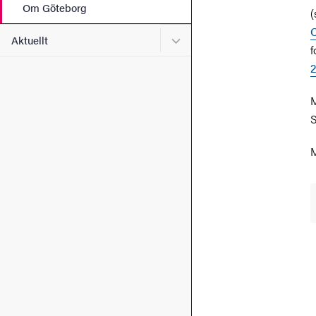
Om Göteborg
(
Undermeny för Aktuellt
Aktuellt
f
M
S
M