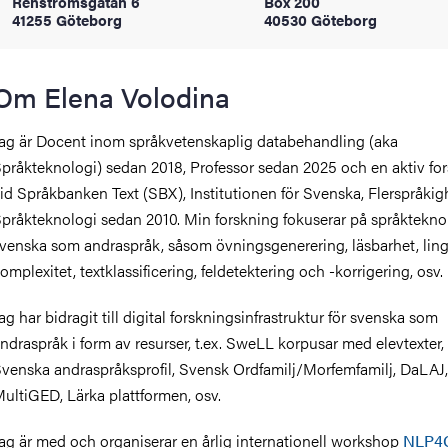
Renströmsgatan 6
Box 200
oss
41255 Göteborg
40530 Göteborg
on
Om Elena Volodina
värderingar
ag är Docent inom språkvetenskaplig databehandling (aka
pråkteknologi) sedan 2018, Professor sedan 2025 och en aktiv for
id Språkbanken Text (SBX), Institutionen för Svenska, Flerspråkig
pråkteknologi sedan 2010. Min forskning fokuserar på språkteknol
venska som andraspråk, såsom övningsgenerering, läsbarhet, ling
omplexitet, textklassificering, feldetektering och -korrigering, osv.
och traditioner
ag har bidragit till digital forskningsinfrastruktur för svenska som
ndraspråk i form av resurser, t.ex. SweLL korpusar med elevtexter,
venska andraspråksprofil, Svensk Ordfamilj/Morfemfamilj, DaLAJ,
ultiGED, Lärka plattformen, osv.
ag är med och organiserar en årlig internationell workshop
NLP4