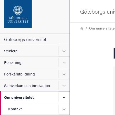
Sökfunktionen
Göteborgs univ
Sidfoten
Länkstig
Hem
Om universitete
Kontakta universitetet
Göteborgs universitet
Undermeny för Studera
Studera
Om webbplatsen
Undermeny för Forskning
Forskning
Undermeny för Forskarutbi
Forskarutbildning
Undermeny för Samverkan 
Samverkan och innovation
Undermeny för Om universi
Om universitetet
Undermeny för Kontakt
Kontakt