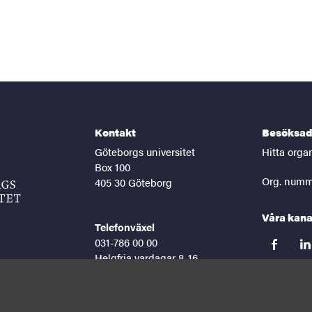
Kontakt
Besöksad
Göteborgs universitet
Hitta orga
Box 100
Org. numm
405 30 Göteborg
Våra kana
Telefonväxel
031-786 00 00
facebook
lin
Helgfria vardagar 8-16