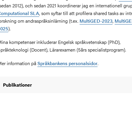
sedan 2012), och sedan 2021 koordinerar jag en internationell gru
Computational SLA
, som syftar till att profilera shared tasks av int
orskning om andraspråksinlärning (t.ex.
MultiGED-2023
,
MultiGE
2025
).
ina kompetenser inkluderar Engelsk språkvetenskap (PhD),
pråkteknologi (Docent), Lärarexamen (5års specialistprogram).
er information på
Språkbankens personalsidor
.
Publikationer