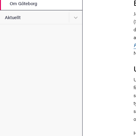
Om Göteborg
J
Undermeny för Aktuellt
Aktuellt
(
d
R
N
U
f
s
t
s
o
H