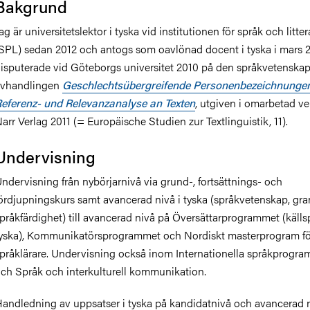
Bakgrund
ag är universitetslektor i tyska vid institutionen för språk och litter
SPL) sedan 2012 och antogs som oavlönad docent i tyska i mars 2
isputerade vid Göteborgs universitet 2010 på den språkvetenskap
avhandlingen
Geschlechtsübergreifende Personenbezeichnungen
eferenz- und Relevanzanalyse an Texten
, utgiven i omarbetad ve
arr Verlag 2011 (= Europäische Studien zur Textlinguistik, 11).
Undervisning
ndervisning från nybörjarnivå via grund-, fortsättnings- och
ördjupningskurs samt avancerad nivå i tyska (språkvetenskap, gr
pråkfärdighet) till avancerad nivå på Översättarprogrammet (källs
yska), Kommunikatörsprogrammet och Nordiskt masterprogram fö
pråklärare. Undervisning också inom Internationella språkprogr
ch Språk och interkulturell kommunikation.
andledning av uppsatser i tyska på kandidatnivå och avancerad 