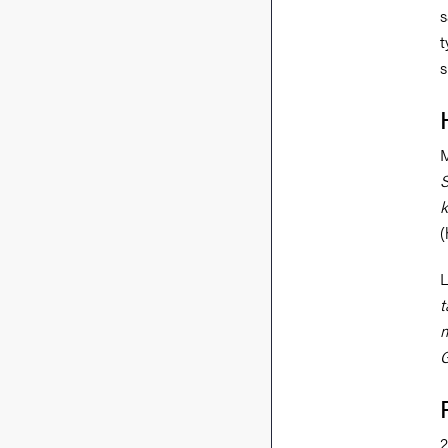
s
t
s
M
S
k
(
L
t
m
G
2