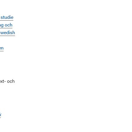
 studie
ng och
Swedish
en
ext- och
k