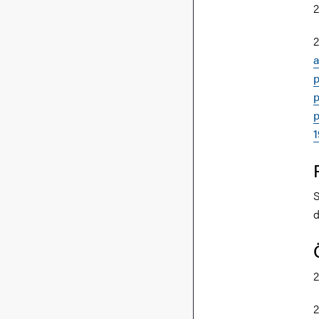
2
2
a
p
p
p
S
d
2
2