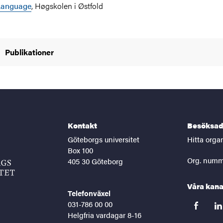
Language
, Høgskolen i Østfold
Publikationer
Kontakt
Besöksad
Göteborgs universitet
Hitta orga
Box 100
Org. numm
405 30 Göteborg
Våra kana
Telefonväxel
031-786 00 00
facebook
lin
Helgfria vardagar 8-16