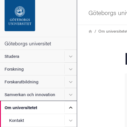
Sökfunktionen
Göteborgs univ
Sidfoten
Länkstig
Hem
Om universitete
Kontakta universitetet
Göteborgs universitet
Undermeny för Studera
Studera
Om webbplatsen
Undermeny för Forskning
Forskning
Undermeny för Forskarutbi
Forskarutbildning
Undermeny för Samverkan 
Samverkan och innovation
Undermeny för Om universi
Om universitetet
Undermeny för Kontakt
Kontakt