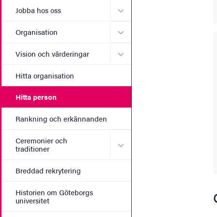
Undermeny för Jobba hos 
Jobba hos oss
Undermeny för Organisati
Organisation
Undermeny för Vision och 
Vision och värderingar
Hitta organisation
Hitta person
Rankning och erkännanden
Ceremonier och
Undermeny för Ceremonier 
traditioner
Breddad rekrytering
Historien om Göteborgs
universitet