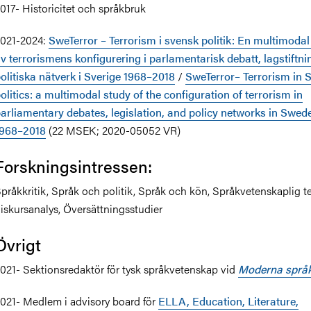
017- Historicitet och språkbruk
021-2024:
SweTerror – Terrorism i svensk politik: En multimodal
v terrorismens konfigurering i parlamentarisk debatt, lagstiftni
olitiska nätverk i Sverige 1968–2018
/
SweTerror– Terrorism in 
olitics: a multimodal study of the configuration of terrorism in
arliamentary debates, legislation, and policy networks in Swed
1968–2018
(22 MSEK; 2020-05052 VR)
Forskningsintressen:
pråkkritik, Språk och politik, Språk och kön, Språkvetenskaplig t
iskursanalys, Översättningsstudier
Övrigt
021- Sektionsredaktör för tysk språkvetenskap vid
Moderna språ
021- Medlem i advisory board för
ELLA, Education, Literature,