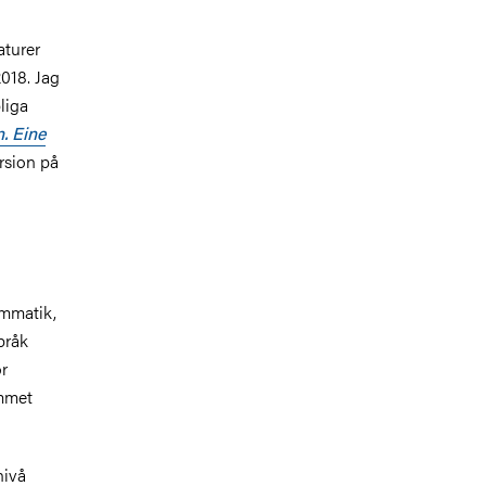
aturer
018. Jag
liga
. Eine
rsion på
ammatik,
pråk
r
ammet
nivå