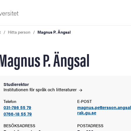
ersitet
t
Hitta person
Magnus P. Ängsal
Magnus P. Ängsal
ldning
Studierektor
Institutionen för språk och
litteraturer
och innovation
Telefon
E-POST
031-786 55 79
magnus.pettersson.angsa
tetet
rak.gu.se
0766-18 55 79
BESÖKSADRESS
POSTADRESS