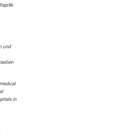
llspråk
n und
asilien
 medical
al
pitals in
m