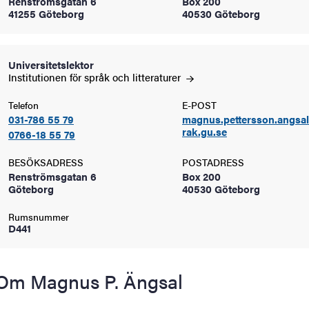
Renströmsgatan 6
Box 200
oss
41255 Göteborg
40530 Göteborg
on
Universitetslektor
värderingar
Institutionen för språk och
litteraturer
Telefon
E-POST
031-786 55 79
magnus.pettersson.angsa
rak.gu.se
0766-18 55 79
BESÖKSADRESS
POSTADRESS
Renströmsgatan 6
Box 200
Göteborg
40530 Göteborg
och traditioner
Rumsnummer
D441
Om Magnus P. Ängsal