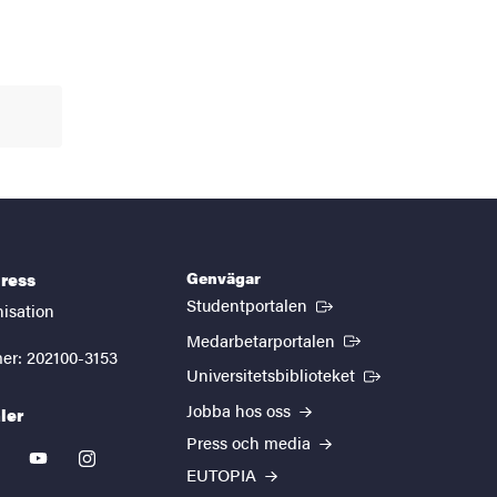
Genvägar
ress
(Extern länk)
Studentportalen
nisation
(Extern länk)
Medarbetarportalen
er: 202100-3153
(Extern länk)
Universitetsbiblioteket
Jobba hos oss
ler
Press och media
kedin
youtube
instagram
EUTOPIA