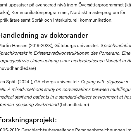
amt uppsatser på avancerad nivå inom Översättarprogrammet (kä
yska), Kommunikatörsprogrammet, Nordiskt masterprogram för
pråklärare samt Språk och interkulturell kommunikation.
Handledning av doktorander
artin Hansen (2019-2023), Göteborgs universitet: S
prachvariatio
prachkontakt in Existenzverbkonstruktionen des Pomerano. Eine
orpusgestüzte Untersuchung einer niederdeutschen Varietät in Br
huvudhandledare)
ea Späti (2024-), Göteborgs universitet:
Coping with diglossia in
alk. A mixed-methods study on conversations between multilingu
edical staff and patients in a standard-dialect environment at hos
erman-speaking Switzerland
(bihandledare)
Forskningsprojekt:
005-2010: Geschlechtsübergreifende Personenbezeichnungen i