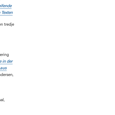
ifende
 Texten
en tredje
ering
e in der
 aus
ndersen,
al,