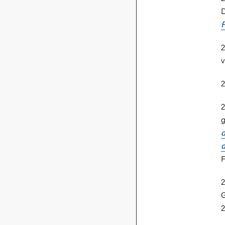
D
P
2
v
2
2
g
d
d
F
2
G
2