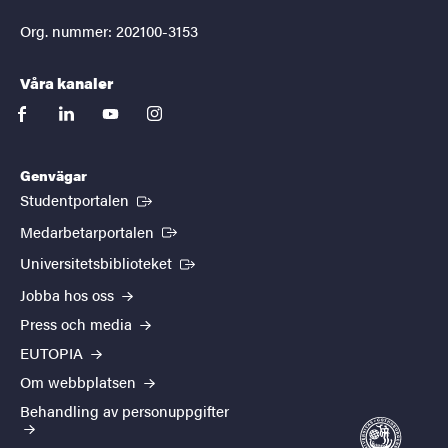
Org. nummer: 202100-3153
Våra kanaler
facebook
linkedin
youtube
instagram
Genvägar
(Extern länk)
Studentportalen
(Extern länk)
Medarbetarportalen
(Extern länk)
Universitetsbiblioteket
Jobba hos oss
Press och media
EUTOPIA
Om webbplatsen
Behandling av personuppgifter