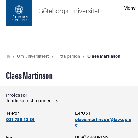
Sökfunktionen
Meny
Göteborgs universitet
Sidfoten
Sök
Kontakta universitetet
Länkstig
Hem
Om universitetet
Hitta person
Claes Martinson
Om webbplatsen
Claes Martinson
Professor
Juridiska
institutionen
Telefon
E-POST
031-786 12 86
claes.martinson@law.gu.s
e
Fax
BESÖKSADRESS