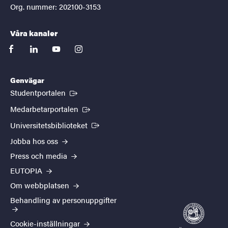
Org. nummer: 202100-3153
Våra kanaler
facebook
linkedin
youtube
instagram
Genvägar
(Extern länk)
Studentportalen
(Extern länk)
Medarbetarportalen
(Extern länk)
Universitetsbiblioteket
Jobba hos oss
Press och media
EUTOPIA
Om webbplatsen
Behandling av personuppgifter
Cookie-inställningar