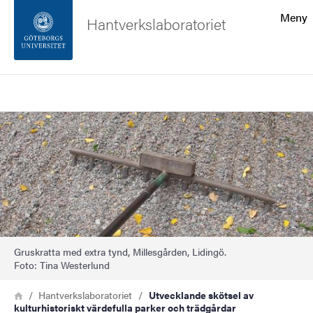
Sökfunktionen
Meny
Hantverkslaboratoriet
Sidfoten
Sök
Kontakta universitetet
Bild
Om webbplatsen
Gruskratta med extra tynd, Millesgården, Lidingö.
Foto: Tina Westerlund
Länkstig
Hem
Hantverkslaboratoriet
Utvecklande skötsel av
kulturhistoriskt värdefulla parker och trädgårdar