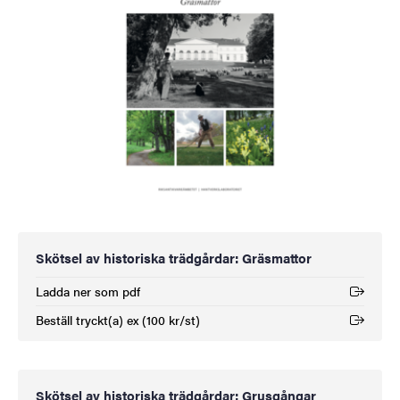
Skötsel av historiska trädgårdar: Gräsmattor
Ladda ner som pdf
(Extern länk)
Beställ tryckt(a) ex (100 kr/st)
(Extern länk)
Skötsel av historiska trädgårdar: Grusgångar