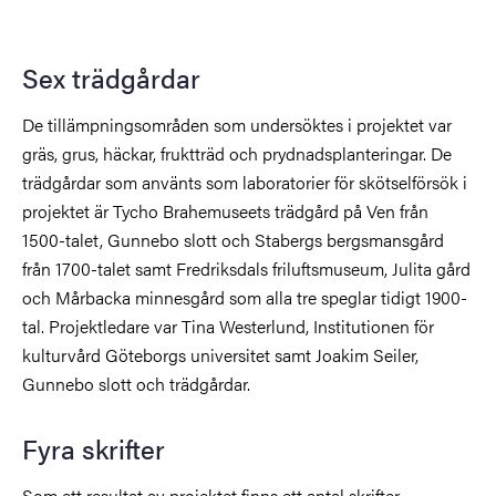
Sex trädgårdar
De tillämpningsområden som undersöktes i projektet var
gräs, grus, häckar, fruktträd och prydnadsplanteringar. De
trädgårdar som använts som laboratorier för skötselförsök i
projektet är Tycho Brahemuseets trädgård på Ven från
1500-talet, Gunnebo slott och Stabergs bergsmansgård
från 1700-talet samt Fredriksdals friluftsmuseum, Julita gård
och Mårbacka minnesgård som alla tre speglar tidigt 1900-
tal. Projektledare var Tina Westerlund, Institutionen för
kulturvård Göteborgs universitet samt Joakim Seiler,
Gunnebo slott och trädgårdar.
Fyra skrifter
Som ett resultat av projektet finns ett antal skrifter