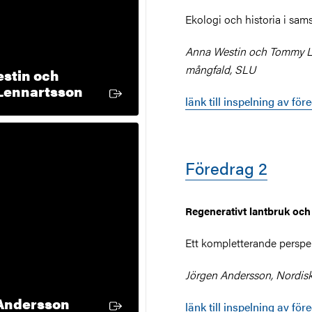
Ekologi och historia i sam
Anna Westin och Tommy Le
mångfald, SLU
stin och
Extern länk
Lennartsson
länk till inspelning av för
Föredrag 2
Regenerativt lantbruk och
Ett kompletterande perspe
Jörgen Andersson, Nordiskt
Extern länk
Andersson
länk till inspelning av för