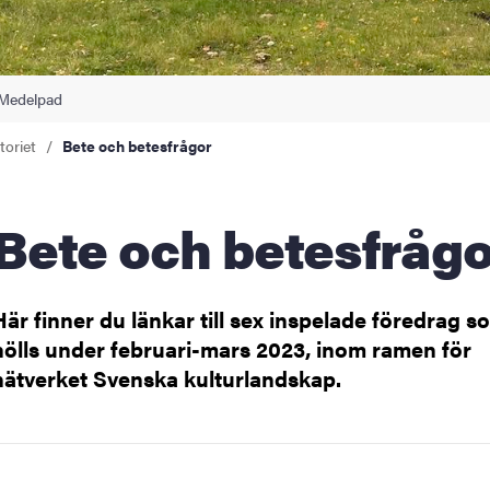
i Medelpad
toriet
Bete och betesfrågor
Bete och betesfråg
Här finner du länkar till sex inspelade föredrag s
hölls under februari-mars 2023, inom ramen för
nätverket Svenska kulturlandskap.