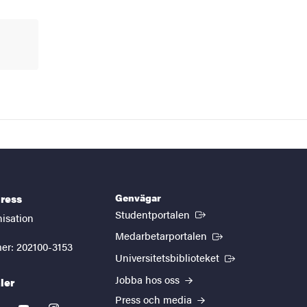
Genvägar
ress
(Extern länk)
Studentportalen
nisation
(Extern länk)
Medarbetarportalen
er: 202100-3153
(Extern länk)
Universitetsbiblioteket
Jobba hos oss
ler
Press och media