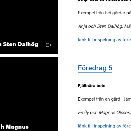
Exempel från två gårdar p
Anja och Sten Dalhög, Må
länk till inspelning av för
Extern länk
h Sten Dalhög
Föredrag 5
Fjällnära bete
Exempel från en gård i Jä
Emily och Magnus Olsson,
ch Magnus
länk till inspelning av för