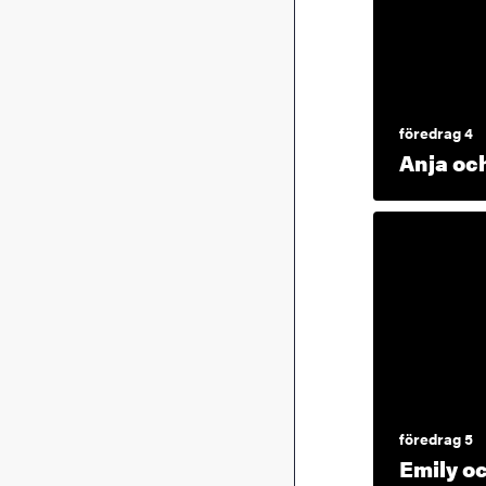
föredrag 4
Anja oc
föredrag 5
Emily o