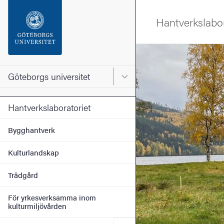
Sökfunktionen
Hantverkslabor
Sidfoten
Bild
Kontakta universitetet
Göteborgs universitet
Huvudmeny för Göteborgs un
Om webbplatsen
Hantverkslaboratoriet
Bygghantverk
Kulturlandskap
Trädgård
För yrkesverksamma inom
kulturmiljövården