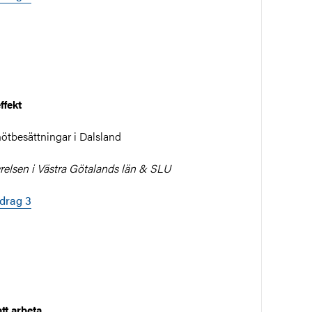
ffekt
ötbesättningar i Dalsland
relsen i Västra Götalands län & SLU
edrag 3
tt arbeta