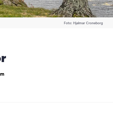
Foto: Hjalmar Croneborg
or
om