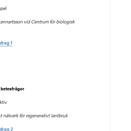
spel
nnartsson vid Centrum för biologisk
edrag 1
 betesfrågor
ktiv
 nätverk för regenerativt lantbruk
edrag 2