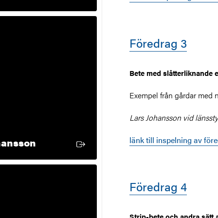
Föredrag 3
Bete med slåtterliknande e
Exempel från gårdar med n
Lars Johansson vid länssty
länk till inspelning av för
Extern länk
hansson
Föredrag 4
Strip-bete och andra sätt a