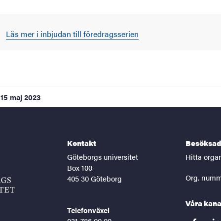
Läs mer i inbjudan till föredragsserien
15 maj 2023
Kontakt
Besöksad
Göteborgs universitet
Hitta orga
Box 100
Org. numm
405 30 Göteborg
Våra kana
Telefonväxel
031-786 00 00