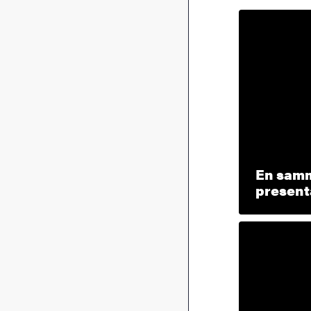
En sam
present