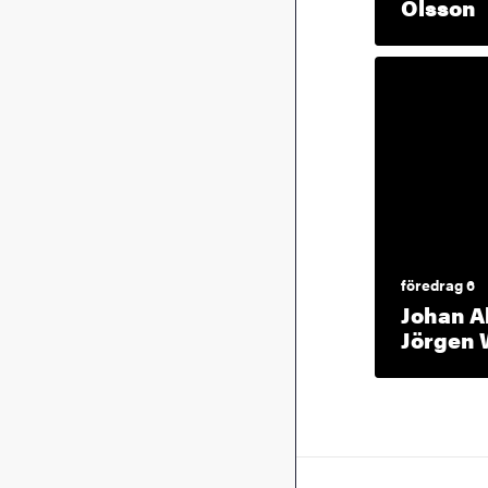
E
Olsson
föredrag 6
Johan A
Jörgen