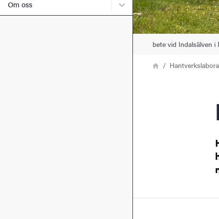
Undermeny för Om oss
Om oss
bete vid Indalsälven 
Länkstig
Hem
Hantverkslabora