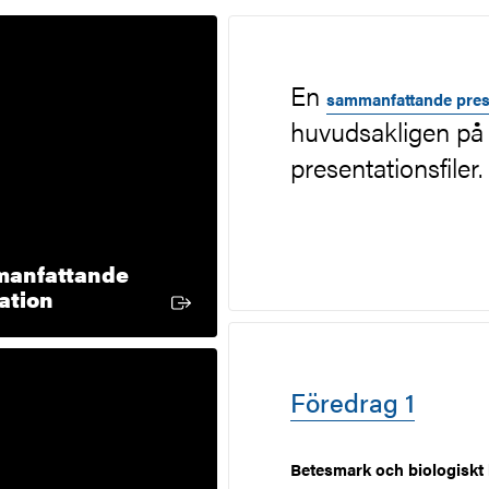
En
sammanfattande prese
huvudsakligen på 
presentationsfiler.
manfattande
Extern länk
ation
Föredrag 1
Betesmark och biologiskt 