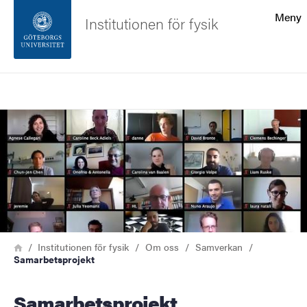
Sökfunktionen
Meny
Institutionen för fysik
Sidfoten
Sök
Kontakta universitetet
Bild
Om webbplatsen
Länkstig
Hem
Institutionen för fysik
Om oss
Samverkan
Samarbetsprojekt
Samarbetsprojekt