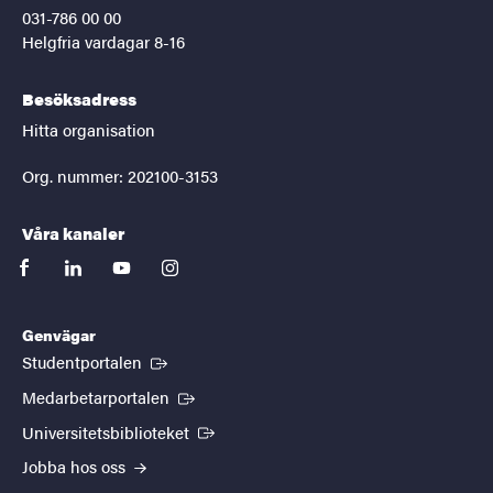
031-786 00 00
Helgfria vardagar 8-16
Besöksadress
Hitta organisation
Org. nummer: 202100-3153
Våra kanaler
facebook
linkedin
youtube
instagram
Genvägar
(Extern länk)
Studentportalen
(Extern länk)
Medarbetarportalen
(Extern länk)
Universitetsbiblioteket
Jobba hos oss