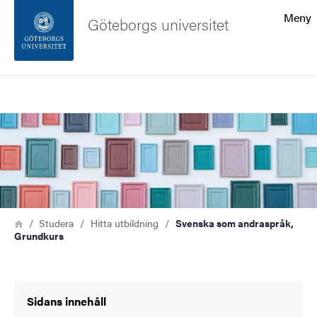
Sökfunktionen
Meny
Göteborgs universitet
Sidfoten
Sök
Kontakta universitetet
Bild
Om webbplatsen
Länkstig
Hem
Studera
Hitta utbildning
Svenska som andraspråk,
Grundkurs
Sidans innehåll