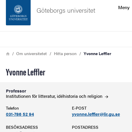
Sökfunktionen
Meny
Göteborgs universitet
Sidfoten
Sök
Kontakta universitetet
Länkstig
Hem
Om universitetet
Hitta person
Yvonne Leffler
Om webbplatsen
Yvonne Leffler
Professor
Institutionen för litteratur, idéhistoria och
religion
Telefon
E-POST
031-786 52 94
yvonne.leffler@lir.gu.se
BESÖKSADRESS
POSTADRESS