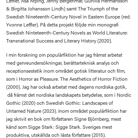
Leffler, Åsa Arping, Jenny Bergenmar, Gunilla Hermansson
& Birgitta Johansson Lindh) samt The Triumph of the
Swedish Nineteenth-Century Novel in Eastern Europe (red.
Yvonne Leffler). På detta projekt följde min monografi
Swedish Ninteteenth-Century Novels as World Literature:
Transnational Success and Literary History (2020).
I min forskning om populärfiktion har jag främst arbetat
med genreundersökningar, berättarteknisk analys och
receptionsestetik inom området gotisk litteratur och film,
som i Horror as Pleasure. The Aesthetics of Horror Fiction
(2000). Jag har också arbetat med dagens nordiska gotik,
då främst det nordiska landskapets betydelse, som i Nordic
Gothic (2020) och Swedish Gothic: Landscapes of
Untamed Nature (2023). Inom området populärfiktion har
jag skrivit en bok om författaren Signe Björnberg, mest
känd som Sigge Stark: Sigge Stark. Sveriges mest
produktiva, utskällda och lästa författare (2015).