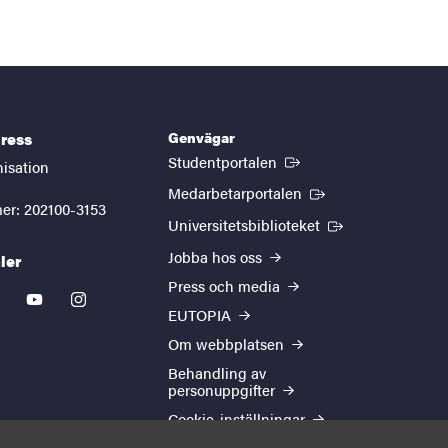
Genvägar
ress
(Extern länk)
Studentportalen
nisation
(Extern länk)
Medarbetarportalen
er: 202100-3153
(Extern länk)
Universitetsbiblioteket
Jobba hos oss
ler
Press och media
kedin
youtube
instagram
EUTOPIA
Om webbplatsen
Behandling av
personuppgifter
Cookie-inställningar
Tillgänglighetsredogörelse