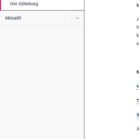
Om Göteborg
U
Undermeny för Aktuellt
Aktuellt
J
h
k
s
T
S
A