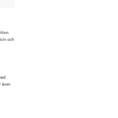
ition.
icin och
med
r även