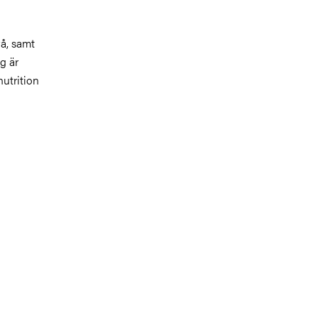
å, samt
g är
nutrition