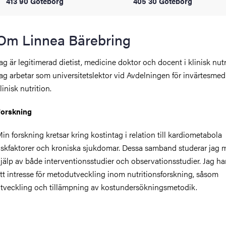
413 90 Göteborg
405 30 Göteborg
oss
on
Om Linnea Bärebring
värderingar
ag är legitimerad dietist, medicine doktor och docent i klinisk nutr
ag arbetar som universitetslektor vid Avdelningen för invärtesmed
linisk nutrition.
orskning
in forskning kretsar kring kostintag i relation till kardiometabola
iskfaktorer och kroniska sjukdomar. Dessa samband studerar jag 
och traditioner
jälp av både interventionsstudier och observationsstudier. Jag ha
tt intresse för metodutveckling inom nutritionsforskning, såsom
tveckling och tillämpning av kostundersökningsmetodik.