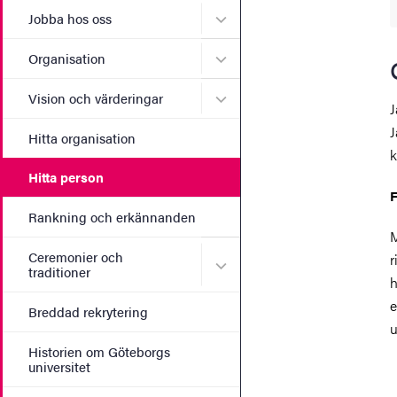
Undermeny för Jobba hos 
Jobba hos oss
Undermeny för Organisati
Organisation
Undermeny för Vision och 
Vision och värderingar
J
J
Hitta organisation
k
Hitta person
F
Rankning och erkännanden
M
Ceremonier och
r
Undermeny för Ceremonier 
traditioner
h
e
Breddad rekrytering
u
Historien om Göteborgs
universitet