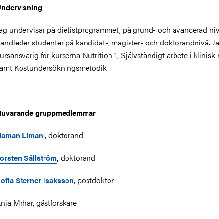
ndervisning
ag undervisar på dietistprogrammet, på grund- och avancerad niv
andleder studenter på kandidat-, magister- och doktorandnivå. Ja
ursansvarig för kurserna Nutrition 1, Självständigt arbete i klinisk 
amt Kostundersökningsmetodik.
Nuvarande gruppmedlemmar
, doktorand
Naman Limani
doktorand
orsten Sällström
,
, postdoktor
ofia Sterner Isaksson
nja Mrhar, gästforskare