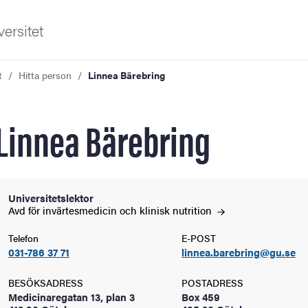
ersitet
t
Hitta person
Linnea Bärebring
Linnea Bärebring
ldning
Universitetslektor
Avd för invärtesmedicin och klinisk
nutrition
och innovation
Telefon
E-POST
031-786 37 71
linnea.barebring@gu.se
tetet
BESÖKSADRESS
POSTADRESS
Medicinaregatan 13, plan 3
Box 459