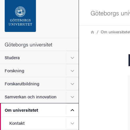
Sökfunktionen
Göteborgs univ
Sidfoten
Länkstig
Hem
Om universitete
Kontakta universitetet
Göteborgs universitet
Undermeny för Studera
Studera
Om webbplatsen
Undermeny för Forskning
Forskning
Undermeny för Forskarutbi
Forskarutbildning
Undermeny för Samverkan 
Samverkan och innovation
Undermeny för Om universi
Om universitetet
Undermeny för Kontakt
Kontakt