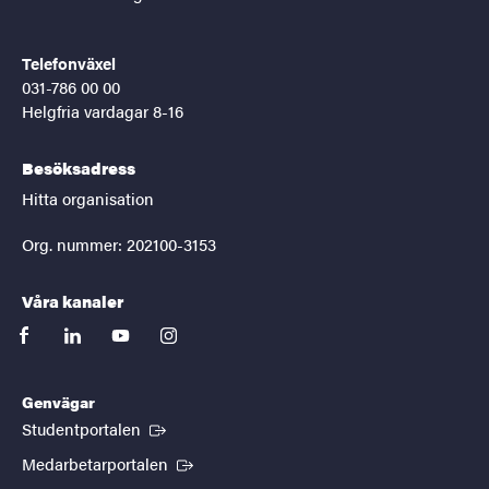
Telefonväxel
031-786 00 00
Helgfria vardagar 8-16
Besöksadress
Hitta organisation
Org. nummer: 202100-3153
Våra kanaler
facebook
linkedin
youtube
instagram
Genvägar
(Extern länk)
Studentportalen
(Extern länk)
Medarbetarportalen