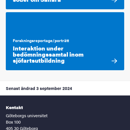
Forskningsreportage/porträtt
Interaktion under
bedömningssamtal inom
sjöfartsutbildning
Senast ändrad
3 september 2024
Kontakt
Göteborgs universitet
Box 100
405 30 Göteborg