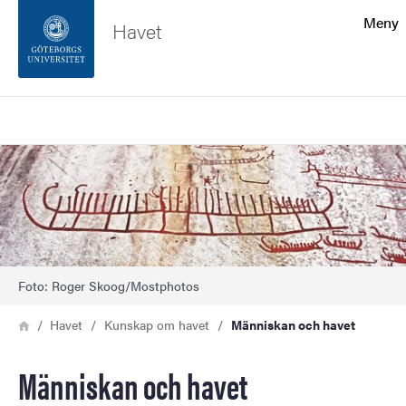
Sökfunktionen
Meny
Havet
Sidfoten
Sök
Kontakta universitetet
Bild
Om webbplatsen
Foto: Roger Skoog/Mostphotos
Länkstig
Hem
Havet
Kunskap om havet
Människan och havet
Människan och havet