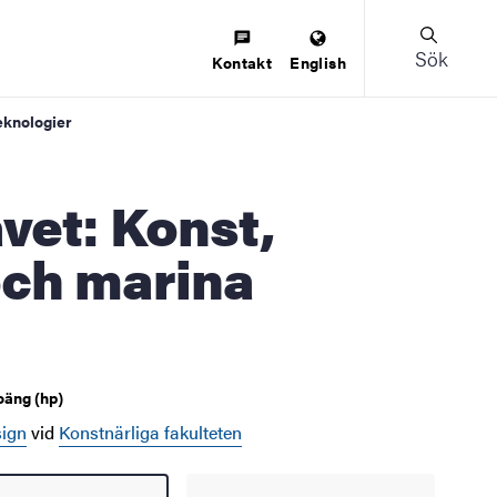
Sök
Kontakt
English
teknologier
 och marina
oäng (hp)
sign
vid
Konstnärliga fakulteten