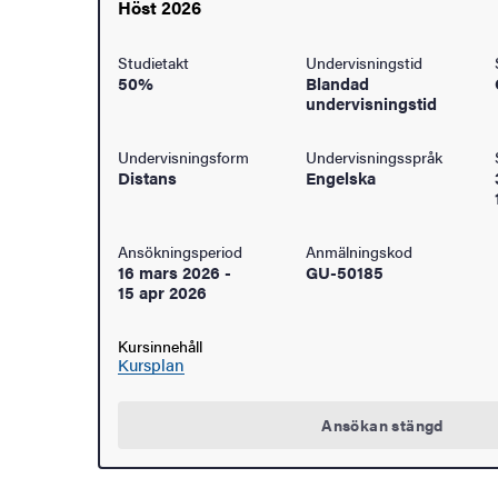
Höst 2026
åden
Studietakt
Undervisningstid
50%
Blandad
ehörighet och antagning
undervisningstid
tudent
Undervisningsform
Undervisningsspråk
Distans
Engelska
rna
Ansökningsperiod
Anmälningskod
16 mars 2026
-
GU-50185
15 apr 2026
ldning
Kursinnehåll
och innovation
Kursplan
tetet
Ansökan stängd