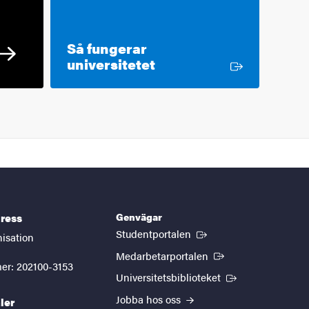
Så fungerar
Extern länk
universitetet
Genvägar
ress
(Extern länk)
Studentportalen
nisation
(Extern länk)
Medarbetarportalen
er: 202100-3153
(Extern länk)
Universitetsbiblioteket
Jobba hos oss
ler