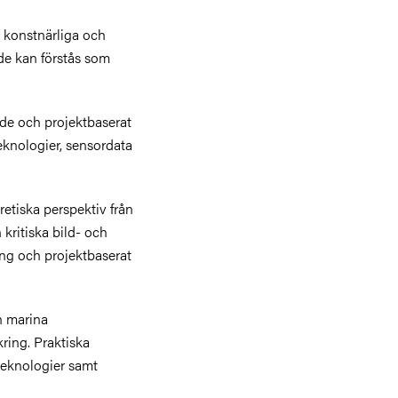
 konstnärliga och
de kan förstås som
nde och projektbaserat
eknologier, sensordata
etiska perspektiv från
kritiska bild- och
ng och projektbaserat
h marina
kring. Praktiska
teknologier samt