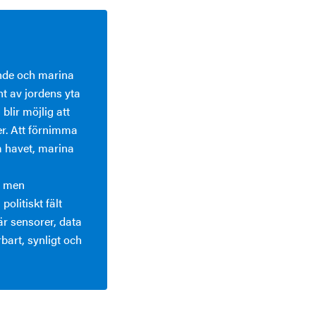
ande och marina
t av jordens yta
blir möjlig att
er. Att förnimma
m havet, marina
e men
olitiskt fält
r sensorer, data
bart, synligt och