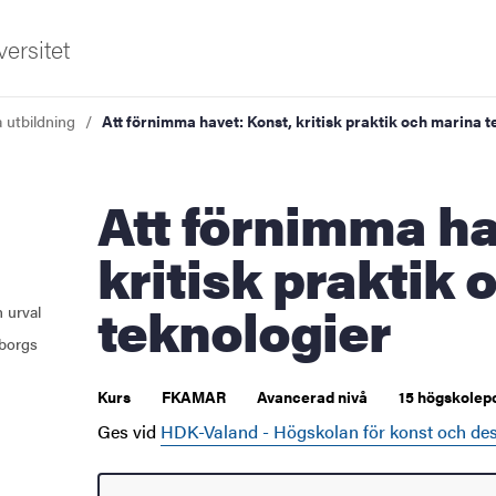
ersitet
a utbildning
Att förnimma havet: Konst, kritisk praktik och marina 
Att förnimma havet: Konst,
kritisk praktik
teknologier
 urval
borgs
Kurs
FKAMAR
Avancerad nivå
15 högskolep
Ges vid
HDK-Valand - Högskolan för konst och de