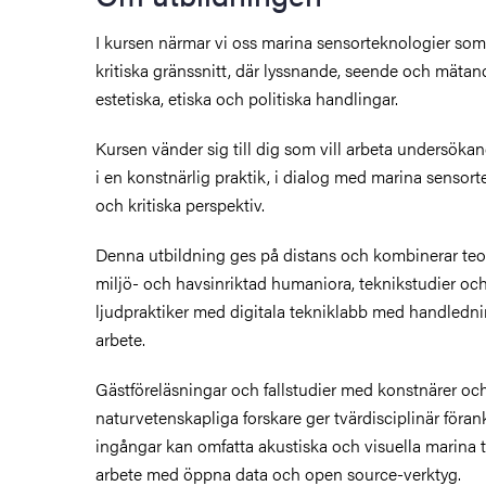
I kursen närmar vi oss marina sensorteknologier som
kritiska gränssnitt, där lyssnande, seende och mätan
estetiska, etiska och politiska handlingar.
Kursen vänder sig till dig som vill arbeta undersöka
i en konstnärlig praktik, i dialog med marina sensort
och kritiska perspektiv.
Denna utbildning ges på distans och kombinerar teor
miljö- och havsinriktad humaniora, teknikstudier och 
ljudpraktiker med digitala tekniklabb med handledni
arbete.
Gästföreläsningar och fallstudier med konstnärer oc
naturvetenskapliga forskare ger tvärdisciplinär föran
ingångar kan omfatta akustiska och visuella marina 
arbete med öppna data och open source-verktyg.