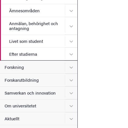
Undermeny för Ämnesomr
Ämnesområden
Anmälan, behörighet och
Undermeny för Anmälan, b
antagning
Undermeny för Livet som s
Livet som student
Undermeny för Efter studie
Efter studierna
Undermeny för Forskning
Forskning
Undermeny för Forskarutbi
Forskarutbildning
Undermeny för Samverkan 
Samverkan och innovation
Undermeny för Om universi
Om universitetet
Undermeny för Aktuellt
Aktuellt