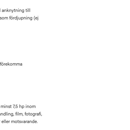
 anknytning till
 som fördjupning (ej
an förekomma
 minst 7,5 hp inom
ling, film, fotografi,
r eller motsvarande.