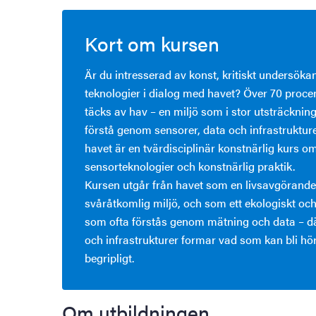
Kort om kursen
Är du intresserad av konst, kritiskt undersök
teknologier i dialog med havet? Över 70 procen
täcks av hav – en miljö som i stor utsträckning 
förstå genom sensorer, data och infrastruktur
havet är en tvärdisciplinär konstnärlig kurs o
sensorteknologier och konstnärlig praktik.
Kursen utgår från havet som en livsavgörand
svåråtkomlig miljö, och som ett ekologiskt och p
som ofta förstås genom mätning och data – dä
och infrastrukturer formar vad som kan bli hör
begripligt.
Om utbildningen