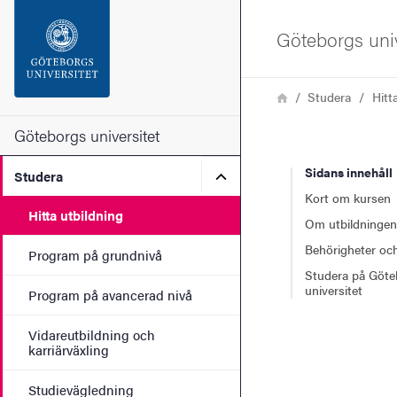
Sökfunktionen
Göteborgs univ
Sidfoten
Länkstig
Hem
Studera
Hitt
Kontakta universitetet
Göteborgs universitet
Sidans innehåll
Undermeny för Studera
Studera
Om webbplatsen
Kort om kursen
Hitta utbildning
Om utbildningen
Behörigheter och
Program på grundnivå
Studera på Göte
universitet
Program på avancerad nivå
Vidareutbildning och
karriärväxling
Studievägledning