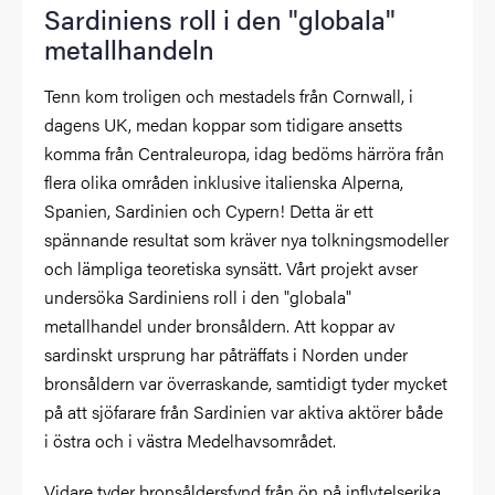
Sardiniens roll i den "globala"
metallhandeln
Tenn kom troligen och mestadels från Cornwall, i
dagens UK, medan koppar som tidigare ansetts
komma från Centraleuropa, idag bedöms härröra från
flera olika områden inklusive italienska Alperna,
Spanien, Sardinien och Cypern! Detta är ett
spännande resultat som kräver nya tolkningsmodeller
och lämpliga teoretiska synsätt. Vårt projekt avser
undersöka Sardiniens roll i den "globala"
metallhandel under bronsåldern. Att koppar av
sardinskt ursprung har påträffats i Norden under
bronsåldern var överraskande, samtidigt tyder mycket
på att sjöfarare från Sardinien var aktiva aktörer både
i östra och i västra Medelhavsområdet.
Vidare tyder bronsåldersfynd från ön på inflytelserika