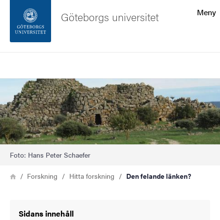
Sökfunktionen
Meny
Göteborgs universitet
Sidfoten
Sök
Kontakta universitetet
Bild
Om webbplatsen
Foto: Hans Peter Schaefer
Länkstig
Hem
Forskning
Hitta forskning
Den felande länken?
Sidans innehåll