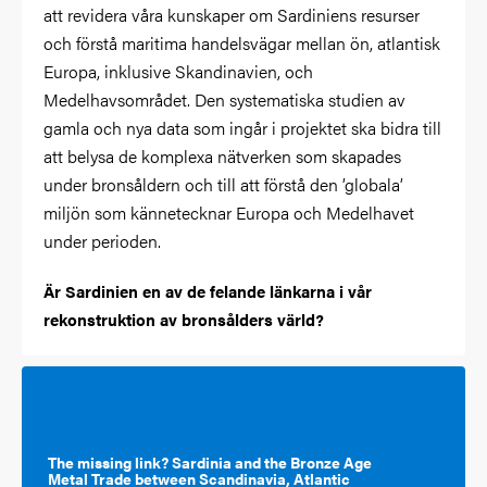
att revidera våra kunskaper om Sardiniens resurser
och förstå maritima handelsvägar mellan ön, atlantisk
Europa, inklusive Skandinavien, och
Medelhavsområdet. Den systematiska studien av
gamla och nya data som ingår i projektet ska bidra till
att belysa de komplexa nätverken som skapades
under bronsåldern och till att förstå den ’globala’
miljön som kännetecknar Europa och
Medelhavet
under perioden.
Är Sardinien en av de felande länkarna i vår
rekonstruktion av
bronsålders värld?
The missing link? Sardinia and the Bronze Age
Metal Trade between Scandinavia, Atlantic