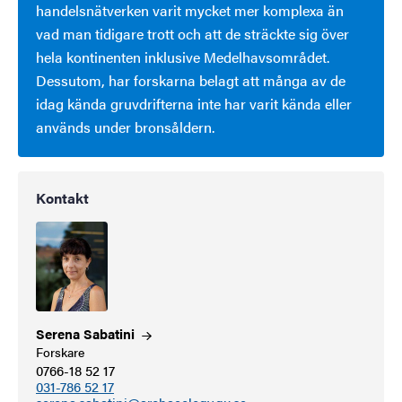
handelsnätverken varit mycket mer komplexa än
vad man tidigare trott och att de sträckte sig över
hela kontinenten inklusive Medelhavsområdet.
Dessutom, har forskarna belagt att många av de
idag kända gruvdrifterna inte har varit kända eller
används under bronsåldern.
Kontakt
Serena
Sabatini
Forskare
0766-18 52 17
031-786 52 17