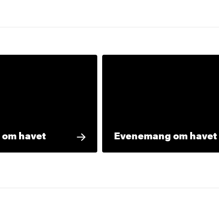
g
 om havet
Evenemang om havet