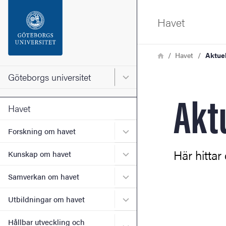
Sökfunktionen
Havet
Sidfoten
Länkstig
Hem
Havet
Aktuel
Kontakta universitetet
Göteborgs universitet
Huvudmeny för Göteborgs un
Akt
Om webbplatsen
Havet
Undermeny för Forskning 
Forskning om havet
Här hitta
Undermeny för Kunskap o
Kunskap om havet
Undermeny för Samverkan
Samverkan om havet
Undermeny för Utbildninga
Utbildningar om havet
Hållbar utveckling och
Undermeny för Hållbar utve