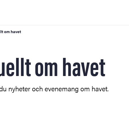
lt om havet
iversitet
uellt om havet
om havet
r du nyheter och evenemang om havet.
m havet
 om havet
r om havet
ckling och havet