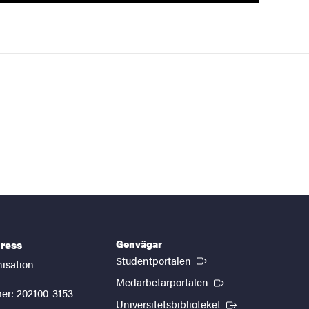
Genvägar
ress
(Extern länk)
Studentportalen
nisation
(Extern länk)
Medarbetarportalen
er: 202100-3153
(Extern länk)
Universitetsbiblioteket