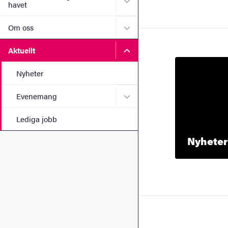
havet
Undermeny för Om oss
Om oss
Undermeny för Aktuellt
Aktuellt
Nyheter
Undermeny för Eveneman
Evenemang
Lediga jobb
Nyheter