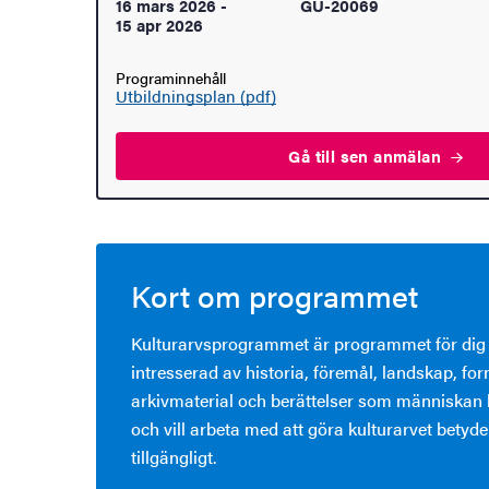
16 mars 2026
-
GU-20069
15 apr 2026
Programinnehåll
Utbildningsplan (pdf)
Gå till sen
anmälan
Kort om programmet
Kulturarvsprogrammet är programmet för dig
intresserad av historia, föremål, landskap, fo
arkivmaterial och berättelser som människan l
och vill arbeta med att göra kulturarvet betyde
tillgängligt.