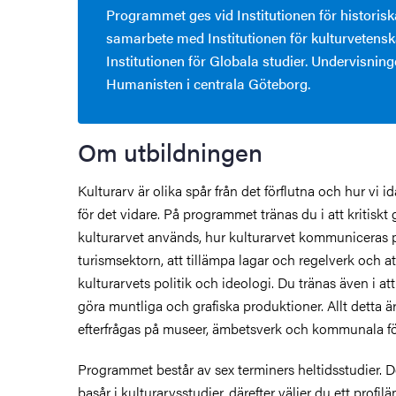
Programmet ges vid Institutionen för historiska
samarbete med Institutionen för kulturvetens
Institutionen för Globala studier. Undervisnin
Humanisten i centrala Göteborg.
Om utbildningen
Kulturarv är olika spår från det förflutna och hur vi i
för det vidare. På programmet tränas du i att kritiskt
kulturarvet används, hur kulturarvet kommuniceras
turismsektorn, att tillämpa lagar och regelverk och a
kulturarvets politik och ideologi. Du tränas även i att 
göra muntliga och grafiska produktioner. Allt detta ä
efterfrågas på museer, ämbetsverk och kommunala fö
Programmet består av sex terminers heltidsstudier. De 
basår i kulturarvsstudier, därefter väljer du ett profi