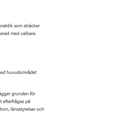
praktik som sträcker
inerad med valbara
n med huvudområdet
lägger grunden för
t efterfrågas på
orn, länsstyrelser och