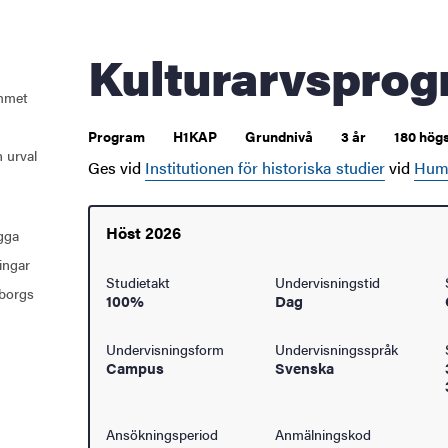
åden
Kulturarvspro
ehörighet och antagning
mmet
Program
H1KAP
Grundnivå
3 år
180 hög
tudent
 urval
Ges vid
Institutionen för historiska studier
vid
Huma
rna
Höst 2026
ugga
ingar
ldning
Studietakt
Undervisningstid
borgs
100%
Dag
och innovation
Undervisningsform
Undervisningsspråk
Campus
Svenska
tetet
Ansökningsperiod
Anmälningskod