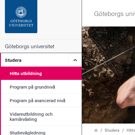
Sökfunktionen
Göteborgs univ
Sidfoten
Bild
Kontakta universitetet
Göteborgs universitet
Undermeny för Studera
Studera
Om webbplatsen
Hitta utbildning
Program på grundnivå
Program på avancerad nivå
Vidareutbildning och
karriärväxling
Länkstig
Hem
Studera
Hitt
Studievägledning