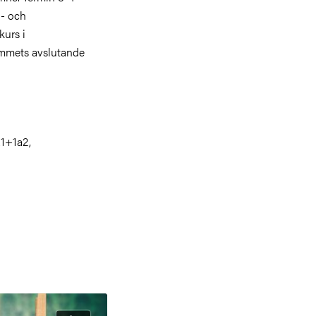
d- och
kurs i
ammets avslutande
a1+1a2,