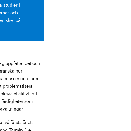
 studier i
kaper och
gen sker på
dag uppfattar det och
 granska hur
 på museer och inom
tt problematisera
skriva effektivt, att
r färdigheter som
rvaltningar.
två första är ett
lämne. Termin 3-4