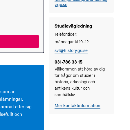
y.gu.se
Studievägledning
Telefontider:
måndagar kl 10–12 .
svl@history.gu.se
031-786 33 15
Välkommen att höra av dig
för frågor om studier i
historia, arkeologi och
antikens kultur och
 som är
samhällsliv.
rnlämningar,
Mer kontaktinformation
ämnat efter sig
lsefullt och