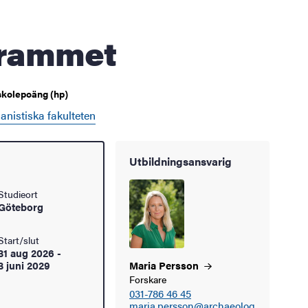
grammet
skolepoäng (hp)
nistiska fakulteten
Utbildningsansvarig
Studieort
Göteborg
Start/slut
31 aug 2026
-
3 juni 2029
Maria
Persson
Forskare
031-786 46 45
maria.persson@archaeolog