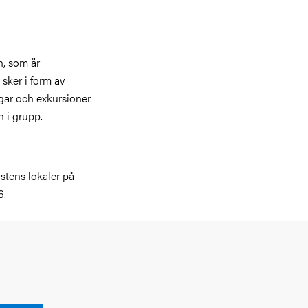
n, som är
sker i form av
gar och exkursioner.
 i grupp.
istens lokaler på
6.