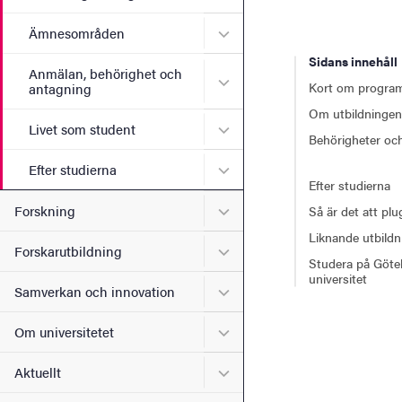
Undermeny för Ämnesomr
Ämnesområden
Sidans innehåll
Anmälan, behörighet och
Undermeny för Anmälan, b
Kort om progra
antagning
Om utbildningen
Undermeny för Livet som s
Livet som student
Behörigheter och
Undermeny för Efter studie
Efter studierna
Efter studierna
Undermeny för Forskning
Forskning
Så är det att pl
Liknande utbildn
Undermeny för Forskarutbi
Forskarutbildning
Studera på Göte
universitet
Undermeny för Samverkan 
Samverkan och innovation
Undermeny för Om universi
Om universitetet
Undermeny för Aktuellt
Aktuellt