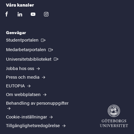
Våra kanaler
facebook
linkedin
youtube
instagram
Genvägar
(Extern länk)
Studentportalen
(Extern länk)
Medarbetarportalen
(Extern länk)
Universitetsbiblioteket
Jobba hos oss
Press och media
EUTOPIA
Om webbplatsen
Behandling av personuppgifter
Cookie-inställningar
Tillgänglighetsredogörelse