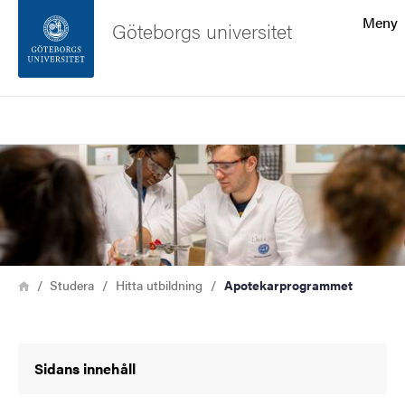
Sökfunktionen
Meny
Göteborgs universitet
Sidfoten
Sök
Kontakta universitetet
Bild
Om webbplatsen
Länkstig
Hem
Studera
Hitta utbildning
Apotekarprogrammet
Sidans innehåll