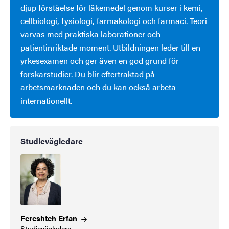
djup förståelse för läkemedel genom kurser i kemi,
cellbiologi, fysiologi, farmakologi och farmaci. Teori
varvas med praktiska laborationer och
patientinriktade moment. Utbildningen leder till en
yrkesexamen och ger även en god grund för
forskarstudier. Du blir eftertraktad på
arbetsmarknaden och du kan också arbeta
internationellt.
Studievägledare
Fereshteh
Erfan
Studievägledare