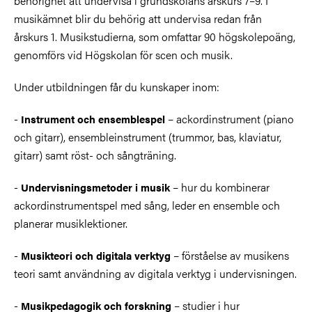
behörighet att undervisa i grundskolans årskurs 7–9. I
musikämnet blir du behörig att undervisa redan från
årskurs 1. Musikstudierna, som omfattar 90 högskolepoäng,
genomförs vid Högskolan för scen och musik.
Under utbildningen får du kunskaper inom:
-
– ackordinstrument (piano
Instrument och ensemblespel
och gitarr), ensembleinstrument (trummor, bas, klaviatur,
gitarr) samt röst- och sångträning.
-
– hur du kombinerar
Undervisningsmetoder i musik
ackordinstrumentspel med sång, leder en ensemble och
planerar musiklektioner.
-
– förståelse av musikens
Musikteori och digitala verktyg
teori samt användning av digitala verktyg i undervisningen.
-
– studier i hur
Musikpedagogik och forskning