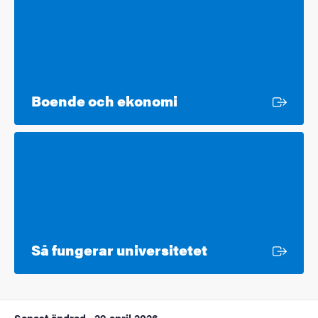
Extern länk
Boende och ekonomi
Extern länk
Så fungerar universitetet
Senast ändrad
29 april 2026