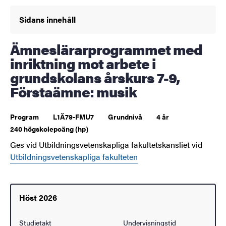
Sidans innehåll
Ämneslärarprogrammet med
inriktning mot arbete i
grundskolans årskurs 7-9,
Förstaämne: musik
Program
L1Ä79-FMU7
Grundnivå
4 år
240 högskolepoäng (hp)
Ges vid Utbildningsvetenskapliga fakultetskansliet vid
Utbildningsvetenskapliga fakulteten
Höst 2026
Studietakt
Undervisningstid