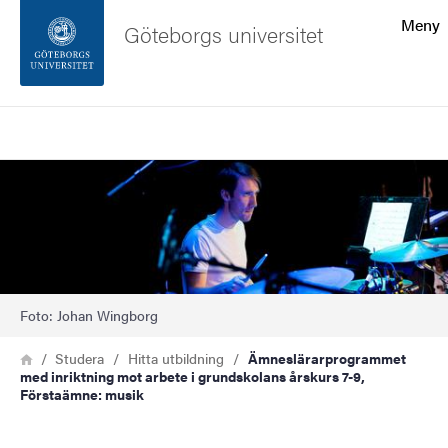
Sökfunktionen
Meny
Göteborgs universitet
Sidfoten
Sök
Kontakta universitetet
Bild
Om webbplatsen
Foto: Johan Wingborg
Länkstig
Hem
Studera
Hitta utbildning
Ämneslärarprogrammet
med inriktning mot arbete i grundskolans årskurs 7-9,
Förstaämne: musik