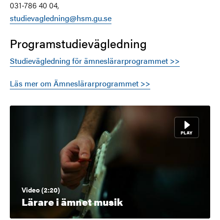
031-786 40 04,
studievagledning@hsm.gu.se
Programstudievägledning
Studievägledning för ämneslärarprogrammet >>
Läs mer om Ämneslärarprogrammet >>
Video (2:20)
Lärare i ämnet musik