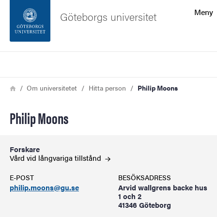
Sökfunktionen
Meny
Göteborgs universitet
Sidfoten
Sök
Kontakta universitetet
Länkstig
Hem
Om universitetet
Hitta person
Philip Moons
Om webbplatsen
Philip Moons
Forskare
Vård vid långvariga
tillstånd
E-POST
BESÖKSADRESS
philip.moons@gu.se
Arvid wallgrens backe hus
1 och 2
41346 Göteborg