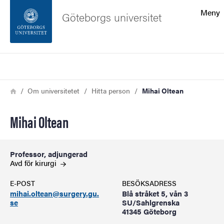
Sökfunktionen
Meny
Göteborgs universitet
Sidfoten
Sök
Kontakta universitetet
Länkstig
Hem
Om universitetet
Hitta person
Mihai Oltean
Om webbplatsen
Mihai Oltean
Professor, adjungerad
Avd för
kirurgi
E-POST
BESÖKSADRESS
mihai.oltean@surgery.gu.
Blå stråket 5, vån 3
se
SU/Sahlgrenska
41345 Göteborg