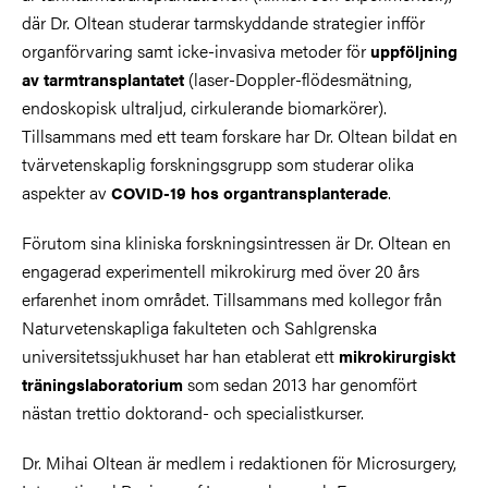
där Dr. Oltean studerar tarmskyddande strategier infför
organförvaring samt icke-invasiva metoder för
uppföljning
(laser-Doppler-flödesmätning,
av tarmtransplantatet
endoskopisk ultraljud, cirkulerande biomarkörer).
Tillsammans med ett team forskare har Dr. Oltean bildat en
tvärvetenskaplig forskningsgrupp som studerar olika
aspekter av
.
COVID-19 hos organtransplanterade
Förutom sina kliniska forskningsintressen är Dr. Oltean en
engagerad experimentell mikrokirurg med över 20 års
erfarenhet inom området. Tillsammans med kollegor från
Naturvetenskapliga fakulteten och Sahlgrenska
universitetssjukhuset har han etablerat ett
mikrokirurgiskt
som sedan 2013 har genomfört
träningslaboratorium
nästan trettio doktorand- och specialistkurser.
Dr. Mihai Oltean är medlem i redaktionen för Microsurgery,