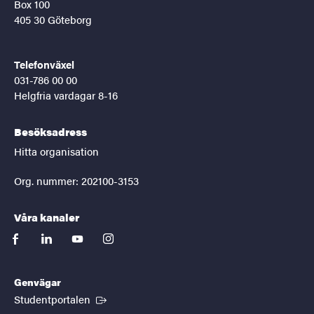
Box 100
405 30 Göteborg
Telefonväxel
031-786 00 00
Helgfria vardagar 8-16
Besöksadress
Hitta organisation
Org. nummer: 202100-3153
Våra kanaler
facebook
linkedin
youtube
instagram
Genvägar
(Extern länk)
Studentportalen