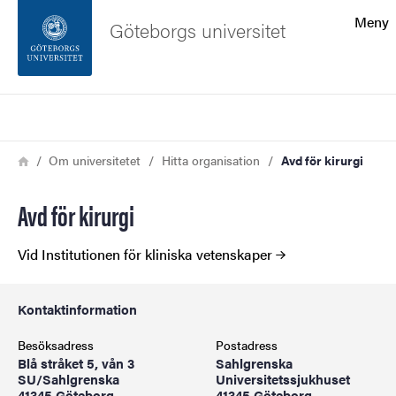
Sökfunktionen
Meny
Göteborgs universitet
Sidfoten
Sök
Kontakta universitetet
Länkstig
Hem
Om universitetet
Hitta organisation
Avd för kirurgi
Om webbplatsen
Avd för kirurgi
Vid Institutionen för kliniska vetenskaper
Kontaktinformation
Besöksadress
Postadress
Blå stråket 5, vån 3
Sahlgrenska
SU/Sahlgrenska
Universitetssjukhuset
41345 Göteborg
41345 Göteborg