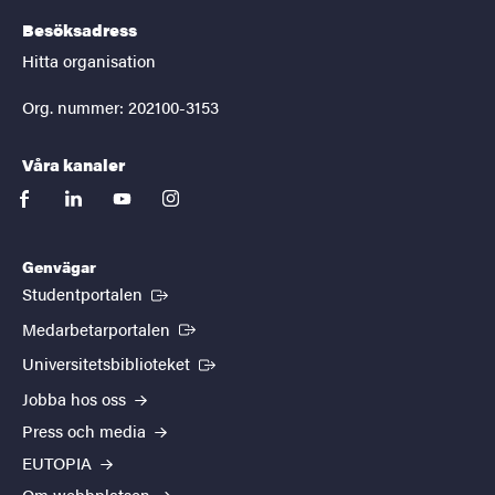
Besöksadress
Hitta organisation
Org. nummer: 202100-3153
Våra kanaler
facebook
linkedin
youtube
instagram
Genvägar
(Extern länk)
Studentportalen
(Extern länk)
Medarbetarportalen
(Extern länk)
Universitetsbiblioteket
Jobba hos oss
Press och media
EUTOPIA
Om webbplatsen