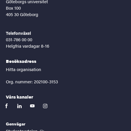
Göteborgs universitet
Box 100
405 30 Göteborg
Telefonväxel
031-786 00 00
Helgfria vardagar 8-16
Besöksadress
Hitta organisation
Org. nummer: 202100-3153
Våra kanaler
facebook
linkedin
youtube
instagram
Genvägar
(Extern länk)
Studentportalen