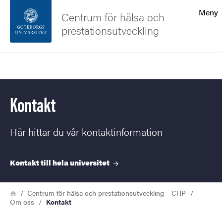
Sökfunktionen
Meny
Centrum för hälsa och
prestationsutveckling
Sidfoten
Sök
Kontakta universitetet
Kontakt
Om webbplatsen
Här hittar du vår kontaktinformation
Kontakt till hela
universitet
Länkstig
Hem
Centrum för hälsa och prestationsutveckling – CHP
Om oss
Kontakt