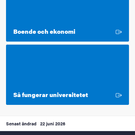
Extern länk
Boende och ekonomi
Extern länk
Så fungerar universitetet
Senast ändrad
22 juni 2026