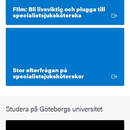
FIlm: Bli livsviktig och plugga till
Extern länk
specialistsjuksköterska
Stor efterfrågan på
Extern länk
specialistsjuksköterskor
Studera på Göteborgs universitet