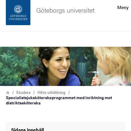
Sökfunktionen
Meny
Göteborgs universitet
Sidfoten
Sök
Kontakta universitetet
Bild
Om webbplatsen
Länkstig
Hem
Studera
Hitta utbildning
Specialistsjuksköterskeprogrammet med inriktning mot
distriktssköterska
Sidans innehåll