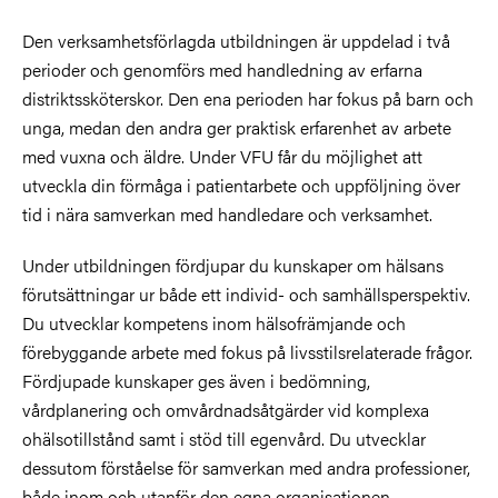
Den verksamhetsförlagda utbildningen är uppdelad i två
perioder och genomförs med handledning av erfarna
distriktssköterskor. Den ena perioden har fokus på barn och
unga, medan den andra ger praktisk erfarenhet av arbete
med vuxna och äldre. Under VFU får du möjlighet att
utveckla din förmåga i patientarbete och uppföljning över
tid i nära samverkan med handledare och verksamhet.
Under utbildningen fördjupar du kunskaper om hälsans
förutsättningar ur både ett individ- och samhällsperspektiv.
Du utvecklar kompetens inom hälsofrämjande och
förebyggande arbete med fokus på livsstilsrelaterade frågor.
Fördjupade kunskaper ges även i bedömning,
vårdplanering och omvårdnadsåtgärder vid komplexa
ohälsotillstånd samt i stöd till egenvård. Du utvecklar
dessutom förståelse för samverkan med andra professioner,
både inom och utanför den egna organisationen.