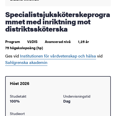
Specialistsjuksköterskeprogra
mmet med inriktning mot
distriktssköterska
Program
V2DIS
Avancerad nivå
1,25 år
75 högskolepoäng (hp)
Ges vid
Institutionen för vårdvetenskap och hälsa
vid
Sahlgrenska akademin
Höst 2026
Studietakt
Undervisningstid
100%
Dag
Studieort