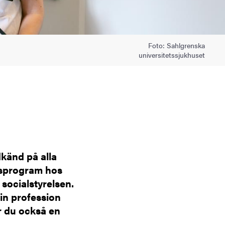
Foto: Sahlgrenska
universitetssjukhuset
dkänd på alla
gsprogram hos
socialstyrelsen.
in profession
r du också en