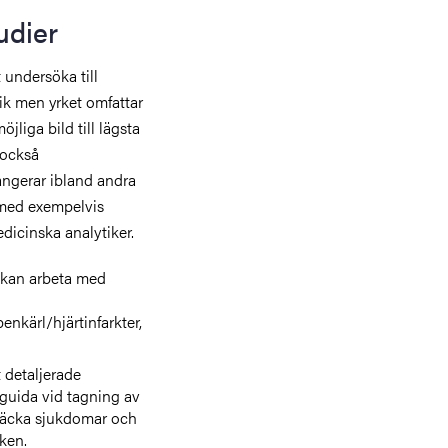
tudier
 undersöka till
k men yrket omfattar
jliga bild till lägsta
 också
angerar ibland andra
 med exempelvis
dicinska analytiker.
 kan arbeta med
nkärl/hjärtinfarkter,
 detaljerade
 guida vid tagning av
ptäcka sjukdomar och
ken.