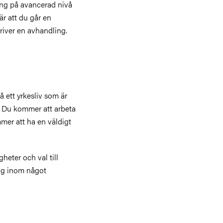
ing på avancerad nivå
r att du går en
kriver en avhandling.
å ett yrkesliv som är
. Du kommer att arbeta
er att ha en väldigt
heter och val till
ing inom något