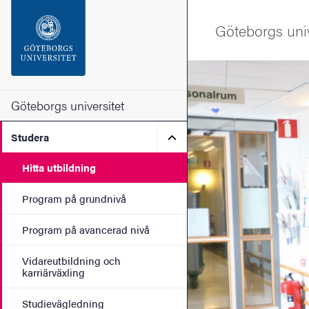
Sökfunktionen
Göteborgs univ
Sidfoten
Bild
Kontakta universitetet
Göteborgs universitet
Undermeny för Studera
Studera
Om webbplatsen
Hitta utbildning
Program på grundnivå
Program på avancerad nivå
Vidareutbildning och
karriärväxling
Studievägledning