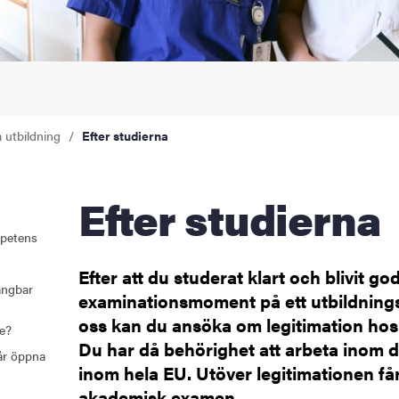
åden
ehörighet och antagning
tudent
a utbildning
Efter studierna
rna
Efter studierna
mpetens
ldning
Efter att du studerat klart och blivit go
och innovation
gångbar
examinationsmoment på ett utbildnin
oss kan du ansöka om legitimation hos 
tetet
re?
Du har då behörighet att arbeta inom d
år öppna
inom hela EU. Utöver legitimationen få
akademisk examen.