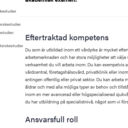
skestudier
erskestudier
estudier:
Eftertraktad kompetens
öterskestudier
Du som är utbildad inom ett vårdyrke är mycket efter
arbetsmarknaden och har stora möjligheter att välja 
verksamhet du vill arbeta inom. Du kan exempelvis a
vårdcentral, företagshälsovård, privatklinik eller i
antingen offentlig eller privat sektor. Du kan arbeta m
åldrar och med alla möjliga typer av behov och tillst
inom en mer avancerad eller högspecialiserad sjukvå
du har utbildning på specialistnivå, något som vi för
Ansvarsfull roll