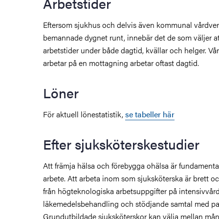
Arbetstider
Eftersom sjukhus och delvis även kommunal vårdve
bemannade dygnet runt, innebär det de som väljer at
arbetstider under både dagtid, kvällar och helger. V
arbetar på en mottagning arbetar oftast dagtid.
Löner
För aktuell lönestatistik,
se tabeller här
Efter sjuksköterskestudier
Att främja hälsa och förebygga ohälsa är fundamental
arbete. Att arbeta inom som sjuksköterska är brett oc
från högteknologiska arbetsuppgifter på intensivvård
läkemedelsbehandling och stödjande samtal med pat
Grundutbildade sjuksköterskor kan välja mellan mång