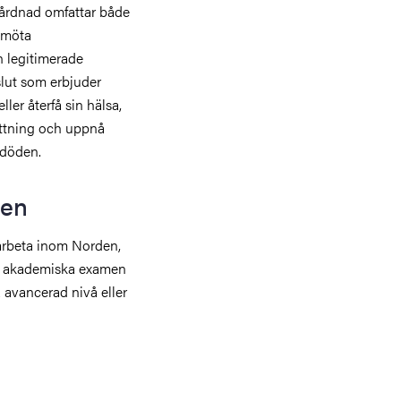
vårdnad omfattar både
 möta
n legitimerade
slut som erbjuder
ler återfå sin hälsa,
ättning och uppnå
 döden.
men
 arbeta inom Norden,
Din akademiska examen
å avancerad nivå eller