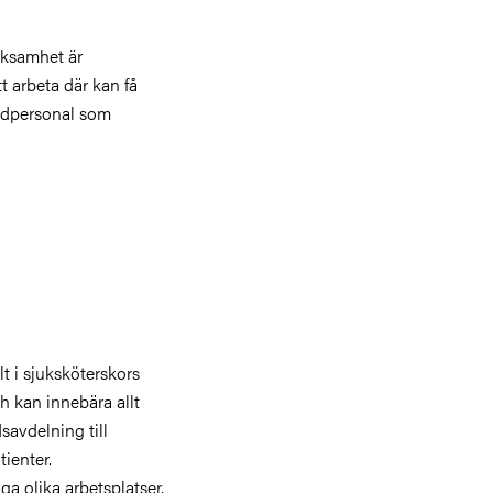
rksamhet är
t arbeta där kan få
årdpersonal som
t i sjuksköterskors
h kan innebära allt
savdelning till
ienter.
a olika arbetsplatser,