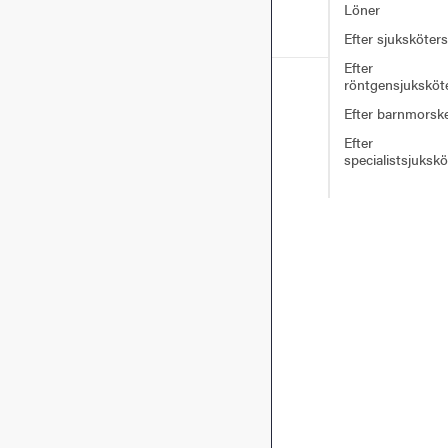
Löner
Efter sjuksköter
Efter
röntgensjuksköt
Efter barnmorsk
Efter
specialistsjuksk