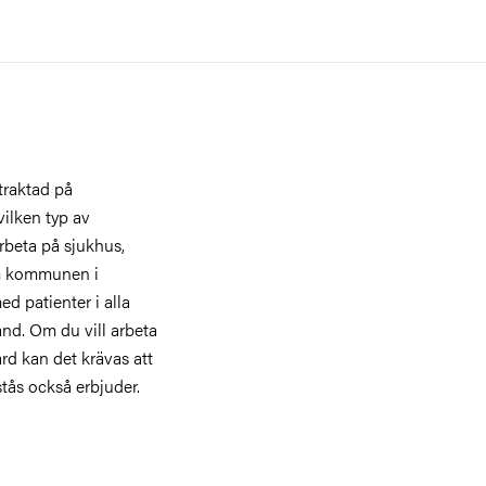
traktad på
vilken typ av
rbeta på sjukhus,
nom kommunen i
ed patienter i alla
ånd. Om du vill arbeta
rd kan det krävas att
stås också erbjuder.