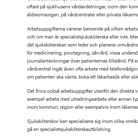
oftast på sjukhusens vårdavdelningar, inom den ko
äldreomsorgen, på vårdcentraler eller privata läkarm
Arbetsuppgifterna varierar beroende på vilken arbet
och om man är specialistsjuksköterska eller inte. Men
det sjuksköterskan som leder och planerar omvårdna
för medicinering, provtagning, sårvård, vissa unders
journalanteckningar över patienternas tillstånd. På 
vårdcentral ingår även ofta arbete med telefonrådg
om patienten ska vänta, boka ett läkarbesök eller sök
Det finns också arbetsuppgifter utanför den direkta v
exempel arbeta med utredningsarbete eller annan typ
inom kommun, region eller exempelvis inom läkemed
Sjuksköterskor kan specialisera sig inom olika områd
gå en specialistsjuksköterskeutbildning.