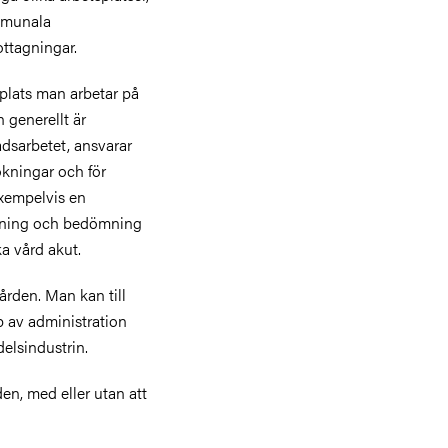
mmunala
ottagningar.
splats man arbetar på
 generellt är
dsarbetet, ansvarar
ökningar och för
exempelvis en
ivning och bedömning
a vård akut.
ården. Man kan till
 av administration
elsindustrin.
en, med eller utan att