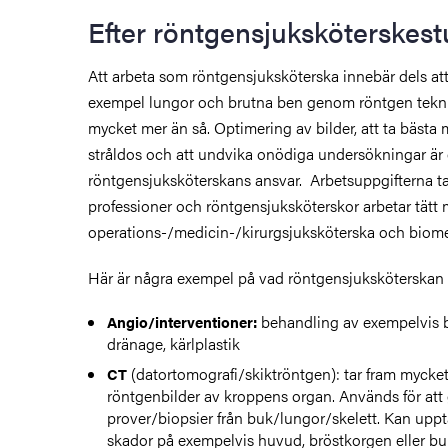
Efter röntgensjuksköterskes
Att arbeta som röntgensjuksköterska innebär dels att
exempel lungor och brutna ben genom röntgen tekni
mycket mer än så. Optimering av bilder, att ta bästa mö
stråldos och att undvika onödiga undersökningar är
röntgensjuksköterskans ansvar. Arbetsuppgifterna t
professioner och röntgensjuksköterskor arbetar tätt
operations-/medicin-/kirurgsjuksköterska och biome
Här är några exempel på vad röntgensjuksköterskan
behandling av exempelvis be
Angio/interventioner:
dränage, kärlplastik
(datortomografi/skiktröntgen): tar fram mycket
CT
röntgenbilder av kroppens organ. Används för att
prover/biopsier från buk/lungor/skelett. Kan up
skador på exempelvis huvud, bröstkorgen eller bu