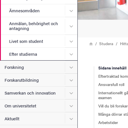
Undermeny för Ämnesomr
Ämnesområden
Anmälan, behörighet och
Undermeny för Anmälan, b
antagning
Undermeny för Livet som s
Livet som student
Länkstig
Hem
Studera
Hitt
Undermeny för Efter studie
Efter studierna
Undermeny för Forskning
Forskning
Sidans innehåll
Eftertraktad ko
Undermeny för Forskarutbi
Forskarutbildning
Ansvarsfull roll
Undermeny för Samverkan 
Internationellt 
Samverkan och innovation
examen
Undermeny för Om universi
Om universitetet
Vill du bli forska
Många dörrar st
Undermeny för Aktuellt
Aktuellt
Arbetstider