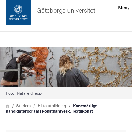
Sökfunktionen
Meny
Göteborgs universitet
Sidfoten
Sök
Kontakta universitetet
Bild
Om webbplatsen
Foto: Natalie Greppi
Länkstig
Hem
Studera
Hitta utbildning
Konstnärligt
kandidatprogram i konsthantverk, Textilkonst