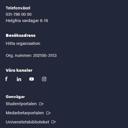
Telefonväxel
031-786 00 00
Helgfria vardagar 8-16
Besöksadress
Hitta organisation
Org. nummer: 202100-3153
Våra kanaler
facebook
linkedin
youtube
instagram
Genvägar
(Extern länk)
Studentportalen
(Extern länk)
Medarbetarportalen
(Extern länk)
Universitetsbiblioteket