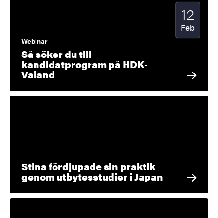
12
Startdatu
2026
Feb
Webinar
Så söker du till
kandidatprogram på HDK-
Valand
Stina fördjupade sin praktik
genom utbytesstudier i Japan