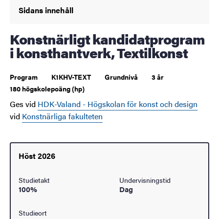
Sidans innehåll
Konstnärligt kandidatprogram
i konsthantverk, Textilkonst
Program
K1KHV-TEXT
Grundnivå
3 år
180 högskolepoäng (hp)
Ges vid
HDK-Valand - Högskolan för konst och design
vid
Konstnärliga fakulteten
Höst 2026
Studietakt
Undervisningstid
100%
Dag
Studieort