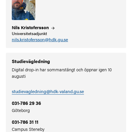
Nils
Kristofersson
Universitetsadjunkt
nils.kristofersson@hdk.gu.se
Studievägledning
Digital drop-in har sommarstängt och öppnar igen 10
augusti
studievagledning@hdk-valand.gu.se
031-786 29 36
Göteborg
031-786 31 11
Campus Steneby