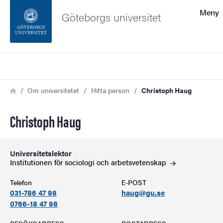
Sökfunktionen
Meny
Göteborgs universitet
Sidfoten
Sök
Kontakta universitetet
Länkstig
Hem
Om universitetet
Hitta person
Christoph Haug
Om webbplatsen
Christoph Haug
Universitetslektor
Institutionen för sociologi och
arbetsvetenskap
Telefon
E-POST
031-786 47 98
haug@gu.se
0766-18 47 98