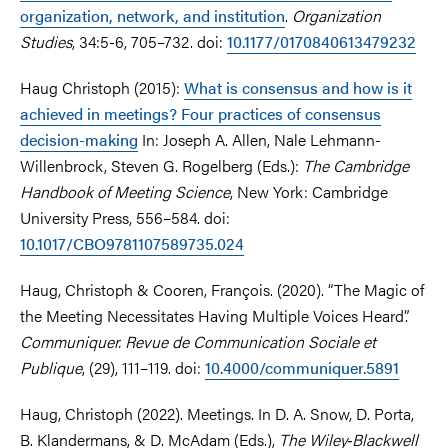
organization, network, and institution
.
Organization
Studies
, 34:5-6, 705–732. doi:
10.1177/0170840613479232
Haug Christoph (2015):
What is consensus and how is it
achieved in meetings? Four practices of consensus
decision-making
In: Joseph A. Allen, Nale Lehmann-
Willenbrock, Steven G. Rogelberg (Eds.):
The Cambridge
Handbook of Meeting Science
, New York: Cambridge
University Press, 556–584. doi:
10.1017/CBO9781107589735.024
Haug, Christoph & Cooren, François. (2020). “The Magic of
the Meeting Necessitates Having Multiple Voices Heard”.
Communiquer. Revue de Communication Sociale et
Publique
, (29), 111–119. doi:
10.4000/communiquer.5891
Haug, Christoph (2022). Meetings. In D. A. Snow, D. Porta,
B. Klandermans, & D. McAdam (Eds.),
The Wiley‐Blackwell