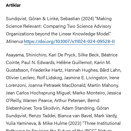
Artiklar
Sundqvist, Göran & Linke, Sebastian (2024) “Making
Science Relevant: Comparing Two Science Advisory
Organizations beyond the Linear Knowledge Model”.
Minerva
https://doi.org/10.1007/s11024-024-09528-0
Asayama, Shinichiro, Kari De Pryck, Silke Beck, Béatrice
Cointe, Paul N. Edwards, Hélène Guillemot, Karin M.
Gustafsson, Friederike Hartz, Hannah Hughes, Bård Lahn,
Olivier Leclerc, Rolf Lidskog, Jasmine E. Livingston, Irene
Lorenzoni, Joanna Petrasek MacDonald, Martin Mahony,
Jean Carlos Hochsprung Miguel, Marko Monteiro, Jessica
O’Reilly, Warren Pearce, Arthur Petersen, Bernd
Siebenhüner, Tora Skodvin, Adam Standring, Göran
Sundqvist, Renzo Taddei, Bianca van Bavel, Mark Vardy,
Yulia Yamineva, & Mike Hulme (2023) “Three Institutional
Pathways to Envision the Future of the IPCC”.
Nature