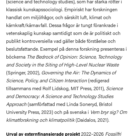
(science and technology studies), som har starka rötter i
klassisk kunskapssociologi. Empiriskt har forskningen
handlat om miljöfrågor, och särskilt luft, klimat och
kärnkraft/kärnavfall. Dessa frågor är tungt förankrade i
vetenskaplig kunskap samtidigt som de är politiskt och
publikt kontroversiella vad gäller både förståelse och
beslutsfattande. Exempel på denna forskning presenteras i
böckerna
The Bedrock of Opinion: Science, Technology
and Society in the Siting of High-Level Nuclear Waste
(Springer, 2002),
Governing the Air: The Dynamics of
Science, Policy, and Citizen Interaction
(redigerad
tillsammans med Rolf Lidskog, MIT Press, 2011),
Science
and Democracy: A Science and Technology Studies
Approach
(samförfattad med Linda Soneryd, Bristol
University Press, 2023) och på svenska i
Vem bryr sig? Om
klimatforskning och klimatpolitik
(Daidalos, 2021).
2022–2026
Fossilfri
Urval av externfinansierade projekt