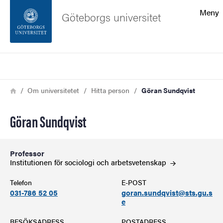
Sökfunktionen
Meny
Göteborgs universitet
Sidfoten
Sök
Kontakta universitetet
Länkstig
Hem
Om universitetet
Hitta person
Göran Sundqvist
Om webbplatsen
Göran Sundqvist
Professor
Institutionen för sociologi och
arbetsvetenskap
Telefon
E-POST
031-786 52 05
goran.sundqvist@sts.gu.s
e
BESÖKSADRESS
POSTADRESS