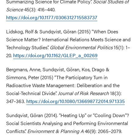
Summarizing Science for Climate Policy”.
Social Studies of
Science
45(3): 416–440.
https://doi.org/10.1177/0306312715583737
Lidskog, Rolf & Sundqvist, Göran (2015) “When Does
Science Matter? International Relations Meets Science and
Technology Studies”.
Global Environmental Politics
15(1): 1–
20.
https://doi.org/10.1162/GLEP_a_00269
Bergmans, Anne, Sundqvist, Göran, Kos, Drago &
Simmons, Peter (2015) “The Participatory Turn in
Radioactive Waste Management: Deliberation and the
Social-Technical Divide”.
Journal of Risk Research
18(3):
347–363.
https://doi.org/10.1080/13669877.2014.971335
Sundqvist, Göran (2014). “Heating Up” or “Cooling Down”?
Social Scientists Analysing and Performing Environmental
Conflicts”.
Environment & Planning A
46(9): 2065–2079
.