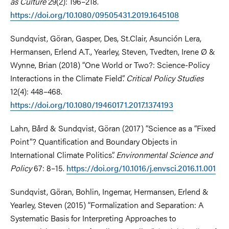
as Culture
29(2): 196–218.
https://doi.org/10.1080/09505431.2019.1645108
Sundqvist, Göran, Gasper, Des, St.Clair, Asunción Lera,
Hermansen, Erlend A.T., Yearley, Steven, Tvedten, Irene Ø &
Wynne, Brian (2018) “One World or Two?: Science-Policy
Interactions in the Climate Field”.
Critical Policy Studies
12(4): 448–468.
https://doi.org/10.1080/19460171.2017.1374193
Lahn, Bård & Sundqvist, Göran (2017) “Science as a “Fixed
Point”? Quantification and Boundary Objects in
International Climate Politics”.
Environmental Science and
Policy
67: 8–15.
https://doi.org/10.1016/j.envsci.2016.11.001
Sundqvist, Göran, Bohlin, Ingemar, Hermansen, Erlend &
Yearley, Steven (2015) “Formalization and Separation: A
Systematic Basis for Interpreting Approaches to