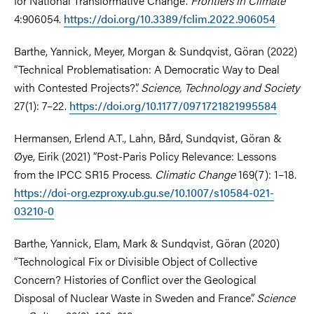
for National Transformative Change”.
Frontiers in Climate
4:906054.
https://doi.org/10.3389/fclim.2022.906054
Barthe, Yannick, Meyer, Morgan & Sundqvist, Göran (2022)
“Technical Problematisation: A Democratic Way to Deal
with Contested Projects?”.
Science, Technology and Society
27(1): 7–22.
https://doi.org/10.1177/0971721821995584
Hermansen, Erlend A.T., Lahn, Bård, Sundqvist, Göran &
Øye, Eirik (2021) “Post-Paris Policy Relevance: Lessons
from the IPCC SR15 Process.
Climatic Change
169(7): 1–18.
https://doi-org.ezproxy.ub.gu.se/10.1007/s10584-021-
03210-0
Barthe, Yannick, Elam, Mark & Sundqvist, Göran (2020)
“Technological Fix or Divisible Object of Collective
Concern? Histories of Conflict over the Geological
Disposal of Nuclear Waste in Sweden and France”.
Science