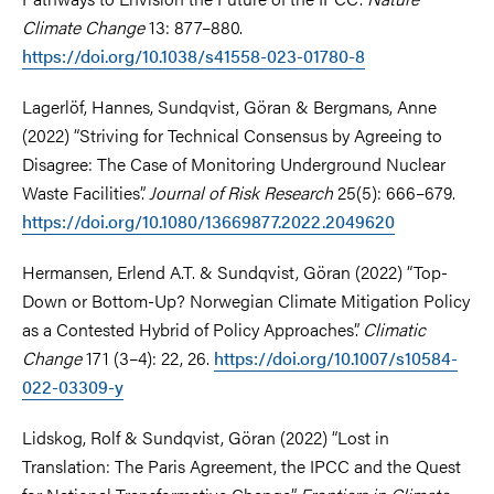
Climate Change
13: 877–880.
https://doi.org/10.1038/s41558-023-01780-8
Lagerlöf, Hannes, Sundqvist, Göran & Bergmans, Anne
(2022) “Striving for Technical Consensus by Agreeing to
Disagree: The Case of Monitoring Underground Nuclear
Waste Facilities”.
Journal of Risk Research
25(5): 666–679.
https://doi.org/10.1080/13669877.2022.2049620
Hermansen, Erlend A.T. & Sundqvist, Göran (2022) “Top-
Down or Bottom-Up? Norwegian Climate Mitigation Policy
as a Contested Hybrid of Policy Approaches”.
Climatic
Change
171 (3–4): 22, 26.
https://doi.org/10.1007/s10584-
022-03309-y
Lidskog, Rolf & Sundqvist, Göran (2022) “Lost in
Translation: The Paris Agreement, the IPCC and the Quest