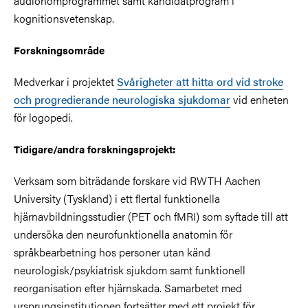
audionomprogrammet samt kandidatprogram i
kognitionsvetenskap.
Forskningsområde
Medverkar i projektet
Svårigheter att hitta ord vid stroke
och progredierande neurologiska sjukdomar
vid enheten
för logopedi.
Tidigare/andra forskningsprojekt:
Verksam som biträdande forskare vid RWTH Aachen
University (Tyskland) i ett flertal funktionella
hjärnavbildningsstudier (PET och fMRI) som syftade till att
undersöka den neurofunktionella anatomin för
språkbearbetning hos personer utan känd
neurologisk/psykiatrisk sjukdom samt funktionell
reorganisation efter hjärnskada. Samarbetet med
ursprungsinstitutionen fortsätter med ett projekt för