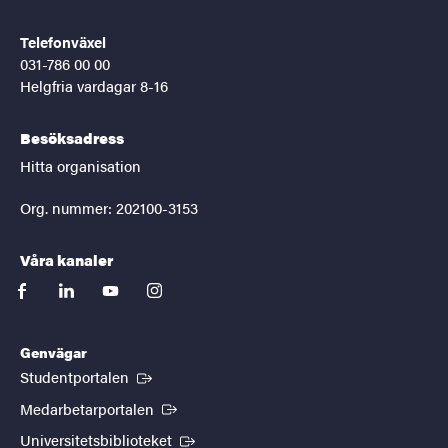
Telefonväxel
031-786 00 00
Helgfria vardagar 8-16
Besöksadress
Hitta organisation
Org. nummer: 202100-3153
Våra kanaler
facebook
linkedin
youtube
instagram
Genvägar
(Extern länk)
Studentportalen
(Extern länk)
Medarbetarportalen
(Extern länk)
Universitetsbiblioteket