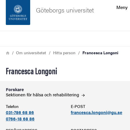
Sökfunktionen
Meny
Göteborgs universitet
Sidfoten
Sök
Kontakta universitetet
Länkstig
Hem
Om universitetet
Hitta person
Francesca Longoni
Om webbplatsen
Francesca Longoni
Forskare
Sektionen för hälsa och
rehabilitering
Telefon
E-POST
031-786 68 86
francesca.longoni@gu.se
0766-18 68 86