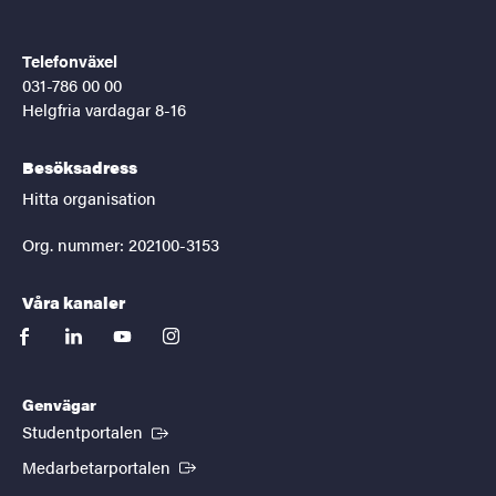
Telefonväxel
031-786 00 00
Helgfria vardagar 8-16
Besöksadress
Hitta organisation
Org. nummer: 202100-3153
Våra kanaler
facebook
linkedin
youtube
instagram
Genvägar
(Extern länk)
Studentportalen
(Extern länk)
Medarbetarportalen