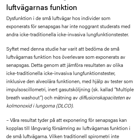
luftvägarnas funktion
Dysfunktion i de små luftvägar hos individer som
exponerats för senapsgas har inte noggrant studerats med
andra icke-traditionella icke-invasiva lungfunktionstester.
Syftet med denna studie har varit att bedöma de små
luftvägarnas funktion hos överlevare som exponerats av
senapsgas. Detta genom att jämföra resultaten av olika
icke-traditionella
icke-invasiva lungfunktionstester,
inklusive den alveolära funktionen, med hjälp av tester som
impulsoscillometri, inert gasutsköljning (sk. kallad ”Multiple
breath washout”) och mätning av
diffusionskapaciteten
av
kolmonoxid i lungorna (DLCO).
– Våra resultat tyder på att exponering för senapsgas kan
kopplas till långvarig försämring av luftvägarnas funktion i
de små luftvägarna. Vilken traditionell spirometri inte