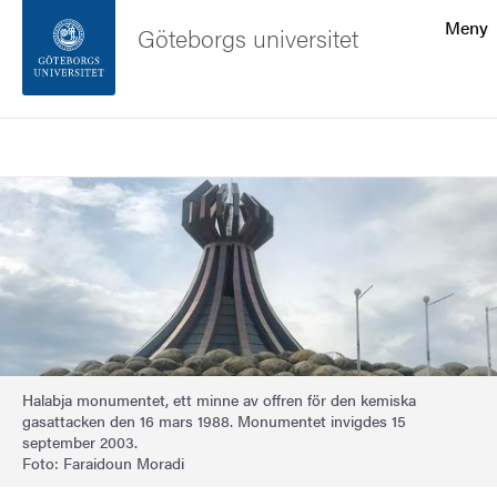
Sökfunktionen
Meny
Göteborgs universitet
Sidfoten
Sök
Kontakta universitetet
Bild
Om webbplatsen
Halabja monumentet, ett minne av offren för den kemiska
gasattacken den 16 mars 1988. Monumentet invigdes 15
september 2003.
Foto: Faraidoun Moradi