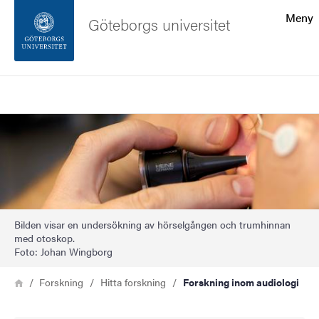
Sökfunktionen
Meny
Göteborgs universitet
Sidfoten
Sök
Kontakta universitetet
Bild
Om webbplatsen
Bilden visar en undersökning av hörselgången och trumhinnan
med otoskop.
Foto: Johan Wingborg
Länkstig
Hem
Forskning
Hitta forskning
Forskning inom audiologi