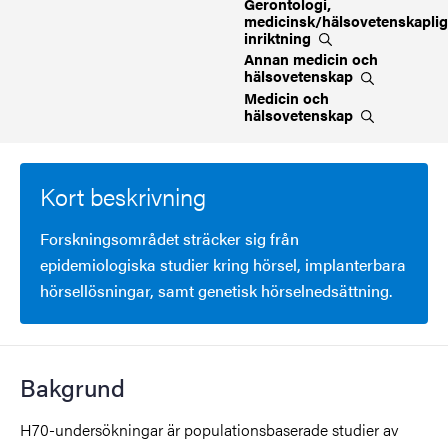
Gerontologi,
medicinsk/hälsovetenskaplig
inriktning
Annan medicin och
hälsovetenskap
Medicin och
hälsovetenskap
Kort beskrivning
Forskningsområdet sträcker sig från
epidemiologiska studier kring hörsel, implanterbara
hörsellösningar, samt genetisk hörselnedsättning.
Bakgrund
H70-undersökningar är populationsbaserade studier av