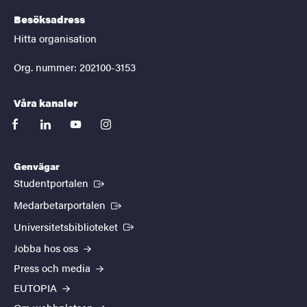
Besöksadress
Hitta organisation
Org. nummer: 202100-3153
Våra kanaler
facebook
linkedin
youtube
instagram
Genvägar
(Extern länk)
Studentportalen
(Extern länk)
Medarbetarportalen
(Extern länk)
Universitetsbiblioteket
Jobba hos oss
Press och media
EUTOPIA