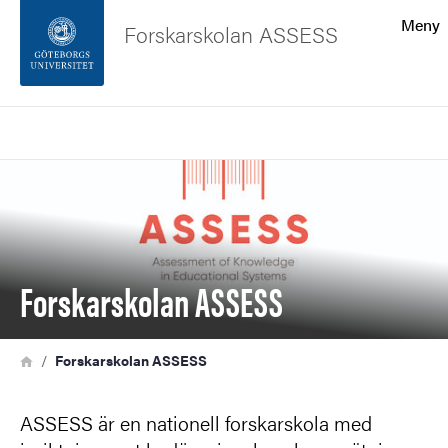
Sökfunktionen
Meny
Forskarskolan ASSESS
Sidfoten
Sök
Kontakta universitetet
Bild
Om webbplatsen
Forskarskolan ASSESS
Länkstig
Hem
Forskarskolan ASSESS
ASSESS är en nationell forskarskola med