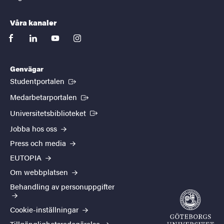
Våra kanaler
facebook
linkedin
youtube
instagram
Genvägar
(Extern länk)
Studentportalen
(Extern länk)
Medarbetarportalen
(Extern länk)
Universitetsbiblioteket
Jobba hos oss
Press och media
EUTOPIA
Om webbplatsen
Behandling av personuppgifter
Cookie-inställningar
Tillgänglighetsredogörelse