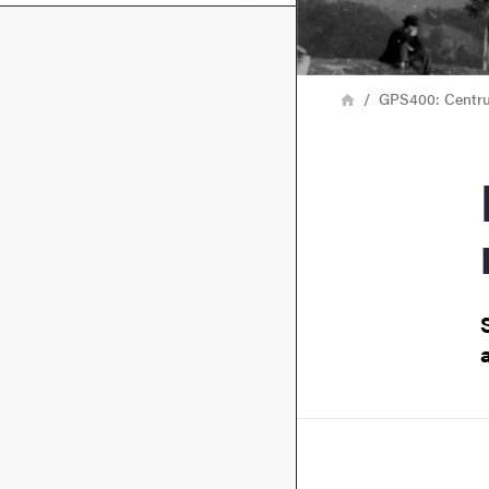
Länkstig
Hem
GPS400: Centrum
Phot