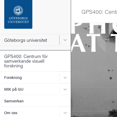
Sökfunktionen
GPS400: Centr
Sidfoten
Bild
Kontakta universitetet
Göteborgs universitet
Huvudmeny för Göteborgs un
Om webbplatsen
GPS400: Centrum för
samverkande visuell
forskning
Undermeny för Forskning
Forskning
Undermeny för MIK på GU
MIK på GU
Samverkan
Undermeny för Om oss
Om oss