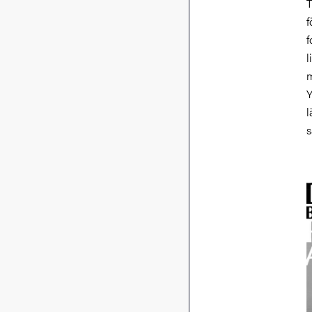
T
f
f
l
m
Y
l
s