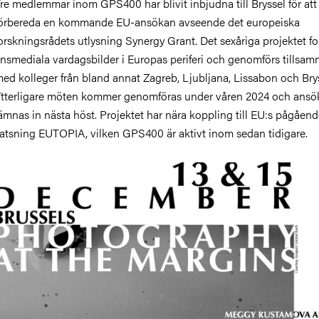
re medlemmar inom GPS400 har blivit inbjudna till Bryssel för att
örbereda en kommande EU-ansökan avseende det europeiska
orskningsrådets utlysning Synergy Grant. Det sexåriga projektet f
insmediala vardagsbilder i Europas periferi och genomförs tillsa
ed kolleger från bland annat Zagreb, Ljubljana, Lissabon och Brys
tterligare möten kommer genomföras under våren 2024 och ansö
ämnas in nästa höst. Projektet har nära koppling till EU:s pågåen
atsning EUTOPIA, vilken GPS400 är aktivt inom sedan tidigare.