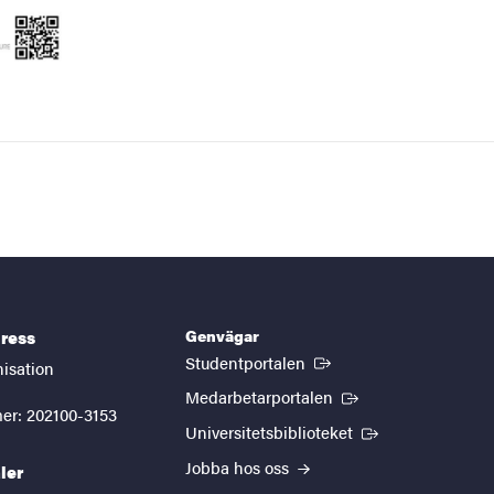
Genvägar
ress
(Extern länk)
Studentportalen
nisation
(Extern länk)
Medarbetarportalen
er: 202100-3153
(Extern länk)
Universitetsbiblioteket
Jobba hos oss
ler