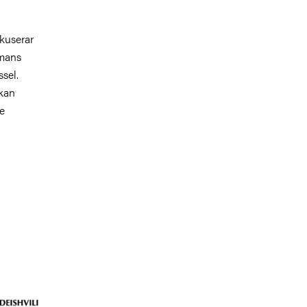
okuserar
mmans
sel.
kan
de