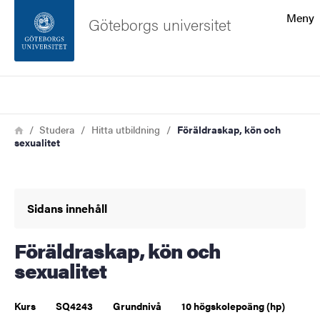
Sökfunktionen
Meny
Göteborgs universitet
Sidfoten
Sök
Kontakta universitetet
Länkstig
Hem
Studera
Hitta utbildning
Föräldraskap, kön och
sexualitet
Om webbplatsen
Sidans innehåll
Föräldraskap, kön och
sexualitet
Kurs
SQ4243
Grundnivå
10 högskolepoäng (hp)