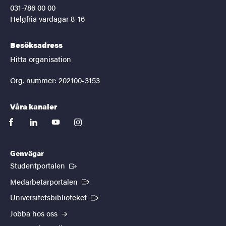
031-786 00 00
Helgfria vardagar 8-16
Besöksadress
Hitta organisation
Org. nummer: 202100-3153
Våra kanaler
facebook
linkedin
youtube
instagram
Genvägar
(Extern länk)
Studentportalen
(Extern länk)
Medarbetarportalen
(Extern länk)
Universitetsbiblioteket
Jobba hos oss