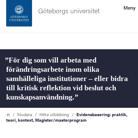
Sökfunktionen
Meny
Göteborgs universitet
Sidfoten
Sök
Kontakta universitetet
För dig som vill arbeta med
Om webbplatsen
förändringsarbete inom olika
samhälleliga institutioner – eller bidra
till kritisk reflektion vid beslut och
kunskapsanvändning.
Länkstig
Hem
Studera
Hitta utbildning
Evidensbasering: praktik,
teori, kontext, Magister/masterprogram