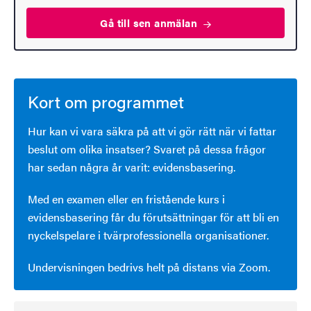
Gå till sen
anmälan
Kort om programmet
Hur kan vi vara säkra på att vi gör rätt när vi fattar
beslut om olika insatser? Svaret på dessa frågor
har sedan några år varit: evidensbasering.
Med en examen eller en fristående kurs i
evidensbasering får du förutsättningar för att bli en
nyckelspelare i tvärprofessionella organisationer.
Undervisningen bedrivs helt på distans via Zoom.