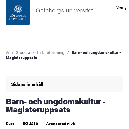
Sökfunktionen
Meny
Göteborgs universitet
Sidfoten
Sök
Kontakta universitetet
Länkstig
Hem
Studera
Hitta utbildning
Barn- och ungdomskultur -
Magisteruppsats
Om webbplatsen
Sidans innehåll
Barn- och ungdomskultur -
Magisteruppsats
Kurs
BOU230
Avancerad nivå