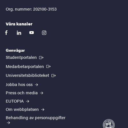
Org. nummer: 202100-3153
Våra kanaler
facebook
linkedin
youtube
instagram
Genvägar
(Extern länk)
Studentportalen
(Extern länk)
Medarbetarportalen
(Extern länk)
Universitetsbiblioteket
Jobba hos oss
Press och media
EUTOPIA
Om webbplatsen
Behandling av personuppgifter