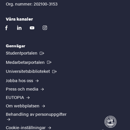
Org. nummer: 202100-3153
Våra kanaler
facebook
linkedin
youtube
instagram
Genvägar
(Extern länk)
Studentportalen
(Extern länk)
Medarbetarportalen
(Extern länk)
Universitetsbiblioteket
Jobba hos oss
Press och media
EUTOPIA
Om webbplatsen
Behandling av personuppgifter
Cookie-inställningar