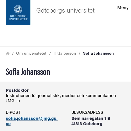
Sökfunktionen
Meny
Göteborgs universitet
Sidfoten
Sök
Kontakta universitetet
Länkstig
Hem
Om universitetet
Hitta person
Sofia Johansson
Om webbplatsen
Sofia Johansson
Postdoktor
Institutionen för journalistik, medier och kommunikation
JMG
E-POST
BESÖKSADRESS
sofia.johansson@jmg.gu.
Seminariegatan 1 B
se
41313 Göteborg