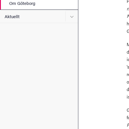
P
Om Göteborg
n
Undermeny för Aktuellt
N
Aktuellt
h
G
M
d
i
’
r
o
d
i
G
f
R