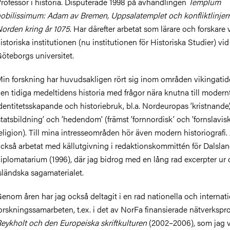
rofessor i historia. Disputerade 1998 på avhandlingen
Templum
obilissimum: Adam av Bremen, Uppsalatemplet och konfliktlinjern
orden kring år 1075
. Har därefter arbetat som lärare och forskare 
istoriska institutionen (nu institutionen för Historiska Studier) vid
öteborgs universitet.
in forskning har huvudsakligen rört sig inom områden vikingati
en tidiga medeltidens historia med frågor nära knutna till modern
dentitetsskapande och historiebruk, bl.a. Nordeuropas ’kristnande’
statsbildning’ och ’hedendom’ (främst ’fornnordisk’ och ’fornslavisk
eligion). Till mina intresseområden hör även modern historiografi.
ckså arbetat med källutgivning i redaktionskommittén för Dalsla
iplomatarium (1996), där jag bidrog med en lång rad excerpter ur 
sländska sagamaterialet.
enom åren har jag också deltagit i en rad nationella och internati
orskningssamarbeten, t.ex. i det av NorFa finansierade nätverkspro
eykholt och den Europeiska skriftkulturen
(2002–2006), som jag 