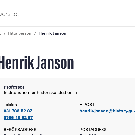
ersitet
t
Hitta person
Henrik Janson
Henrik Janson
ldning
Professor
Institutionen för historiska
studier
och innovation
Telefon
E-POST
031-786 52 87
henrik.janson@history.gu
tetet
0766-18 52 87
BESÖKSADRESS
POSTADRESS