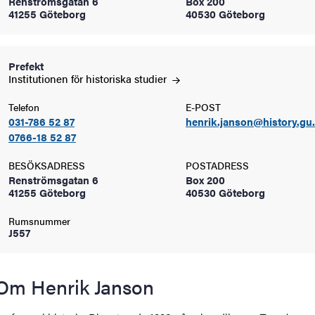
Renströmsgatan 6
Box 200
oss
41255 Göteborg
40530 Göteborg
on
Prefekt
värderingar
Institutionen för historiska
studier
Telefon
E-POST
031-786 52 87
henrik.janson@history.gu
0766-18 52 87
BESÖKSADRESS
POSTADRESS
Renströmsgatan 6
Box 200
41255 Göteborg
40530 Göteborg
och traditioner
Rumsnummer
J557
Om Henrik Janson