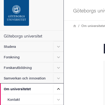
Sökfunktionen
Göteborgs univ
Sidfoten
Länkstig
Hem
Om universitete
Kontakta universitetet
Göteborgs universitet
Undermeny för Studera
Studera
Om webbplatsen
Undermeny för Forskning
Forskning
Undermeny för Forskarutbi
Forskarutbildning
Undermeny för Samverkan 
Samverkan och innovation
Undermeny för Om universi
Om universitetet
Undermeny för Kontakt
Kontakt