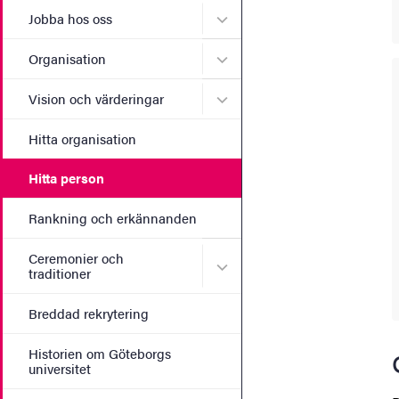
Undermeny för Jobba hos 
Jobba hos oss
Undermeny för Organisati
Organisation
Undermeny för Vision och 
Vision och värderingar
Hitta organisation
Hitta person
Rankning och erkännanden
Ceremonier och
Undermeny för Ceremonier 
traditioner
Breddad rekrytering
Historien om Göteborgs
universitet