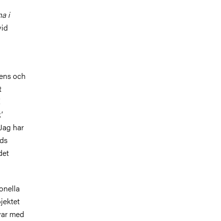
a i
vid
dens och
t
,
’
 Jag har
nds
det
onella
jektet
var med