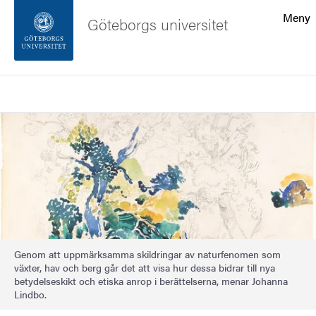
Sökfunktionen
Meny
Göteborgs universitet
Sidfoten
Sök
Kontakta universitetet
Bild
Om webbplatsen
Genom att uppmärksamma skildringar av naturfenomen som
växter, hav och berg går det att visa hur dessa bidrar till nya
betydelseskikt och etiska anrop i berättelserna, menar Johanna
Lindbo.