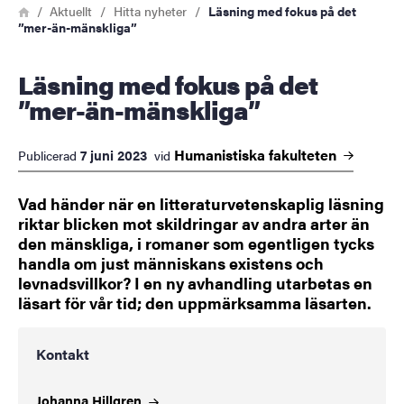
Länkstig
Hem
Aktuellt
Hitta nyheter
Läsning med fokus på det
”mer-än-mänskliga”
Läsning med fokus på det
”mer-än-mänskliga”
Humanistiska
fakulteten
7 juni 2023
Publicerad
vid
Vad händer när en litteraturvetenskaplig läsning
riktar blicken mot skildringar av andra arter än
den mänskliga, i romaner som egentligen tycks
handla om just människans existens och
levnadsvillkor? I en ny avhandling utarbetas en
läsart för vår tid; den uppmärksamma läsarten.
Kontakt
Johanna
Hillgren