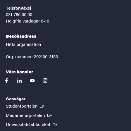
Telefonväxel
031-786 00 00
Helgfria vardagar 8-16
Besöksadress
Hitta organisation
Org. nummer: 202100-3153
Våra kanaler
facebook
linkedin
youtube
instagram
Genvägar
(Extern länk)
Studentportalen
(Extern länk)
Medarbetarportalen
(Extern länk)
Universitetsbiblioteket