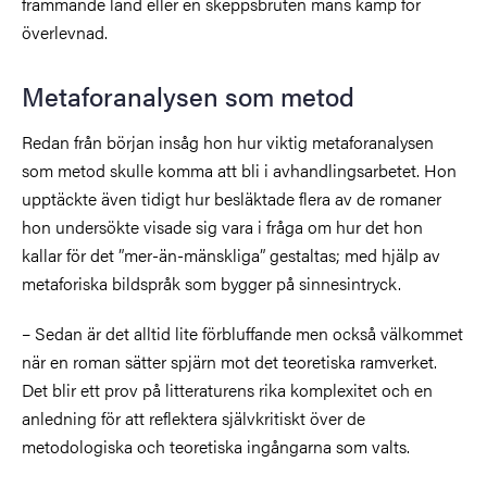
främmande land eller en skeppsbruten mans kamp för
överlevnad.
Metaforanalysen som metod
Redan från början insåg hon hur viktig metaforanalysen
som metod skulle komma att bli i avhandlingsarbetet. Hon
upptäckte även tidigt hur besläktade flera av de romaner
hon undersökte visade sig vara i fråga om hur det hon
kallar för det ”mer-än-mänskliga” gestaltas; med hjälp av
metaforiska bildspråk som bygger på sinnesintryck.
– Sedan är det alltid lite förbluffande men också välkommet
när en roman sätter spjärn mot det teoretiska ramverket.
Det blir ett prov på litteraturens rika komplexitet och en
anledning för att reflektera självkritiskt över de
metodologiska och teoretiska ingångarna som valts.