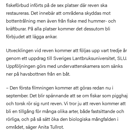
fiskeförbud införts på de sex platser där reven ska
restaureras. Det innebär att områdena skyddas mot
bottentrålning men även från fiske med hummer- och
kräftburar. På alla platser kommer det dessutom bli
förbjudet att lägga ankar.
Utvecklingen vid reven kommer att följas upp vart tredje år
genom ett uppdrag till Sveriges Lantbruksuniversitet, SLU.
Uppföljningen görs med undervattenskamera som sänks
ner på havsbottnen från en båt.
– Den första filmningen kommer att göras redan nu i
september. Det blir spännande att se om fiskar som pigghaj
och torsk rör sig runt reven. Vi tror ju att reven kommer att
bli en tillgång för många olika arter, både fastsittande och
rörliga, och på så sätt öka den biologiska mångfalden i
området, säger Anita Tullrot.