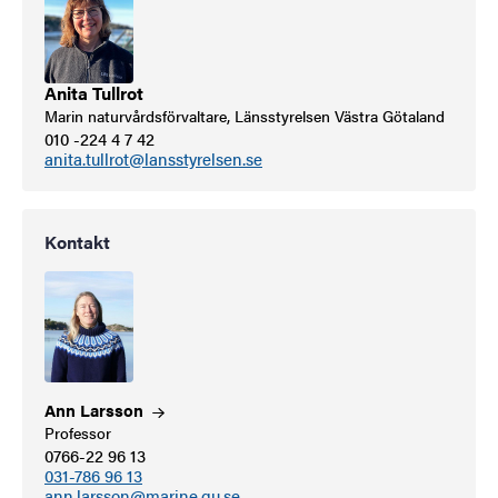
Anita Tullrot
Marin naturvårdsförvaltare, Länsstyrelsen Västra Götaland
010 -224 4 7 42
anita.tullrot@lansstyrelsen.se
Kontakt
Ann
Larsson
Professor
0766-22 96 13
031-786 96 13
ann.larsson@marine.gu.se