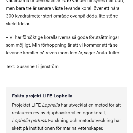
Väderöarna undersöktes år 2010 var det till synes helt dött,
men bara tre år senare växte levande korall över ett nära
300 kvadratmeter stort område ovanpå döda, lite större
skelettdelar.
– Vi har försökt ge korallarverna så goda förutsättningar
som möjligt. Min förhoppning är att vi kommer att få se
levande koraller på reven inom fem år, säger Anita Tullrot.
Text: Susanne Liljenström
Fakta projekt LIFE Lophelia
Projektet LIFE
Lophelia
har utvecklat en metod för att
restaurera rev av djuphavskorallen ögonkorall,
Lophelia pertusa
. Forskning och metodutveckling har
skett på Institutionen för marina vetenskaper,