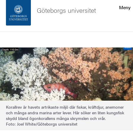
Sökfunktionen
Meny
Göteborgs universitet
Sidfoten
Sök
Kontakta universitetet
Bild
Om webbplatsen
Korallrev är havets artrikaste miljö där fiskar, kräftdjur, anemoner
och många andra marina arter lever. Här söker en liten kungsfisk
skydd bland ögonkorallens många skrymslen och vrår.
Foto: Joel White/Göteborgs universitet