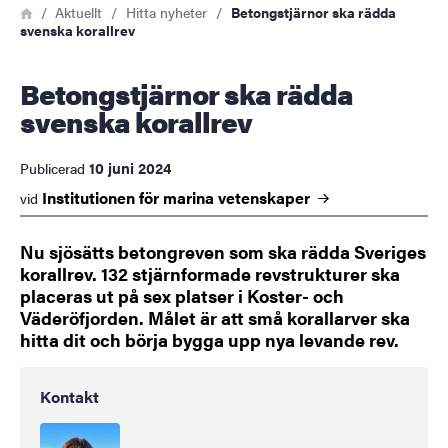
Länkstig
Hem
Aktuellt
Hitta nyheter
Betongstjärnor ska rädda
svenska korallrev
Betongstjärnor ska rädda
svenska korallrev
10 juni 2024
Publicerad
Institutionen för marina
vetenskaper
vid
Nu sjösätts betongreven som ska rädda Sveriges
korallrev. 132 stjärnformade revstrukturer ska
placeras ut på sex platser i Koster- och
Väderöfjorden. Målet är att små korallarver ska
hitta dit och börja bygga upp nya levande rev.
Kontakt