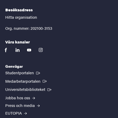
Besöksadress
Hitta organisation
Org. nummer: 202100-3153
Våra kanaler
facebook
linkedin
youtube
instagram
Genvägar
(Extern länk)
Studentportalen
(Extern länk)
Medarbetarportalen
(Extern länk)
Universitetsbiblioteket
Jobba hos oss
Press och media
EUTOPIA