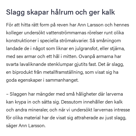
Slagg skapar hålrum och ger kalk
För att hitta rätt form på reven har Ann Larsson och hennes
kolleger undersökt vattenströmmarnas rörelser runt olika
konstruktioner i speciella strömakvarier. Så småningom
landade de i något som liknar en julgransfot, eller stjärna,
med sex armar och ett hål i mitten. Ovanpå armarna har
svarta lavaliknande stenklumpar gjutits fast. Det är slagg,
en biprodukt från metallframställning, som visat sig ha
goda egenskaper i sammanhanget.
– Slaggen har mängder med små håligheter där larverna
kan krypa in och sätta sig. Dessutom innehåller den kalk
och andra mineraler, och när vi undersökt larvernas intresse
för olika material har de visat sig attraherade av just slagg,
säger Ann Larsson.