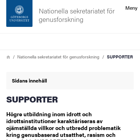
Sökfunktionen
Meny
Nationella sekretariatet för
genusforskning
Sidfoten
Sök
Kontakta universitetet
Länkstig
Hem
Nationella sekretariatet för genusforskning
SUPPORTER
Om webbplatsen
Sidans innehåll
SUPPORTER
Högre utbildning inom idrott och
idrottsinstitutioner karaktäriseras av
ojämställda villkor och utbredd problematik
kring genusbaserad utsatthet, rasism och