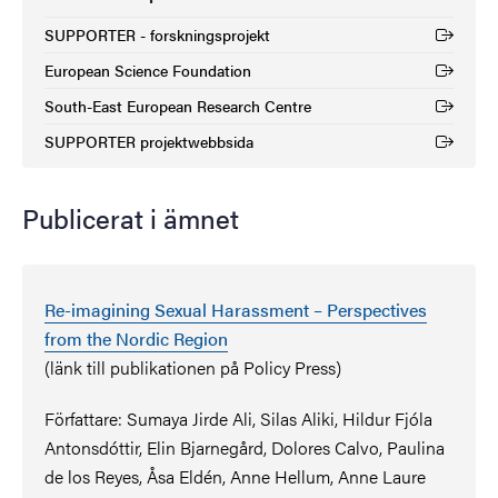
SUPPORTER - forskningsprojekt
(Extern länk)
European Science Foundation
(Extern länk)
South-East European Research Centre
(Extern länk)
SUPPORTER projektwebbsida
(Extern länk)
Publicerat i ämnet
Re-imagining Sexual Harassment – Perspectives
from the Nordic Region
(länk till publikationen på Policy Press)
Författare: Sumaya Jirde Ali, Silas Aliki, Hildur Fjóla
Antonsdóttir, Elin Bjarnegård, Dolores Calvo, Paulina
de los Reyes, Åsa Eldén, Anne Hellum, Anne Laure