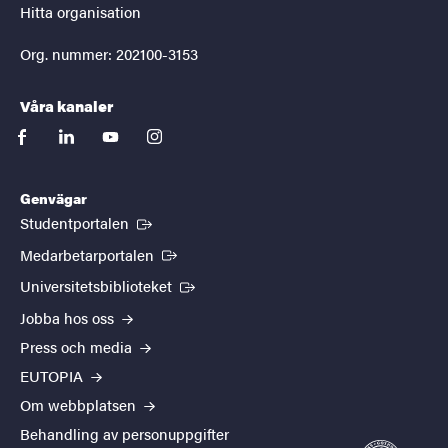
Hitta organisation
Org. nummer: 202100-3153
Våra kanaler
facebook
linkedin
youtube
instagram
Genvägar
(Extern länk)
Studentportalen
(Extern länk)
Medarbetarportalen
(Extern länk)
Universitetsbiblioteket
Jobba hos oss
Press och media
EUTOPIA
Om webbplatsen
Behandling av personuppgifter