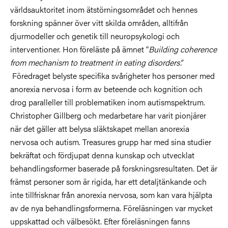
världsauktoritet inom ätstörningsområdet och hennes
forskning spänner över vitt skilda områden, alltifrån
djurmodeller och genetik till neuropsykologi och
interventioner.
Hon föreläste på ämnet “
Building coherence
from mechanism to treatment in eating disorders”.
Föredraget belyste specifika svårigheter hos personer med
anorexia nervosa i form av beteende och kognition och
drog paralleller till problematiken inom autismspektrum.
Christopher Gillberg och medarbetare har varit pionjärer
när det gäller att belysa släktskapet mellan anorexia
nervosa och autism. Treasures grupp har med sina studier
bekräftat och fördjupat denna kunskap och utvecklat
behandlingsformer baserade på forskningsresultaten. Det är
främst personer som är rigida, har ett detaljtänkande och
inte tillfrisknar från anorexia nervosa, som kan vara hjälpta
av de nya behandlingsformerna. Föreläsningen var mycket
uppskattad och välbesökt. Efter föreläsningen fanns