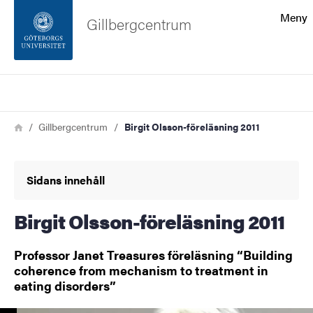
Sökfunktionen
Meny
Gillbergcentrum
Sidfoten
Sök
Kontakta universitetet
Länkstig
Hem
Gillbergcentrum
Birgit Olsson-föreläsning 2011
Om webbplatsen
Sidans innehåll
Birgit Olsson-föreläsning 2011
Professor Janet Treasures föreläsning “Building
coherence from mechanism to treatment in
eating disorders”