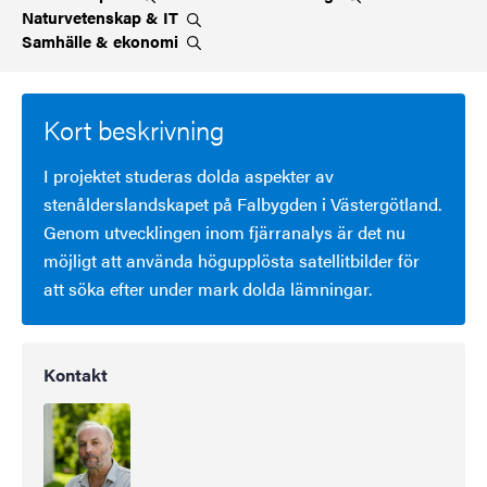
Naturvetenskap &
IT
Samhälle &
ekonomi
Kort beskrivning
I projektet studeras dolda aspekter av
stenålderslandskapet på Falbygden i Västergötland.
Genom utvecklingen inom fjärranalys är det nu
möjligt att använda högupplösta satellitbilder för
att söka efter under mark dolda lämningar.
Kontakt