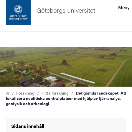
Sökfunktionen
Meny
Göteborgs universitet
Sidfoten
Sök
Kontakta universitetet
Bild
Om webbplatsen
Länkstig
Hem
Forskning
Hitta forskning
Det gömda landskapet. Att
lokalisera neolitiska centralplatser med hjälp av fjärranalys,
geofysik och arkeologi.
Sidans innehåll