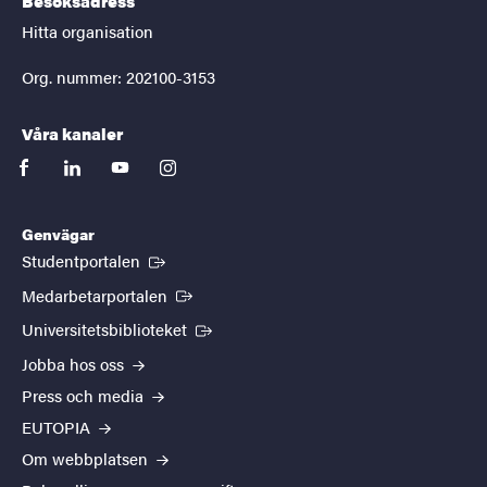
Besöksadress
Hitta organisation
Org. nummer: 202100-3153
Våra kanaler
facebook
linkedin
youtube
instagram
Genvägar
(Extern länk)
Studentportalen
(Extern länk)
Medarbetarportalen
(Extern länk)
Universitetsbiblioteket
Jobba hos oss
Press och media
EUTOPIA
Om webbplatsen