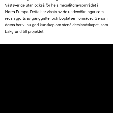
Västsverige utan också för hela megalitgravsområdet i
Norra Europa. Detta har visats av de undersökningar som
redan gjorts av gånggrifter och boplatser i området. Genom
dessa har vi nu god kunskap om stenålderslandskapet, som
bakgrund till projektet.