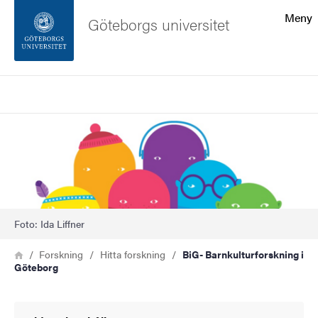
Sökfunktionen
Meny
Göteborgs universitet
Sidfoten
Sök
Kontakta universitetet
Bild
Om webbplatsen
Foto: Ida Liffner
Länkstig
Hem
Forskning
Hitta forskning
BiG- Barnkulturforskning i
Göteborg