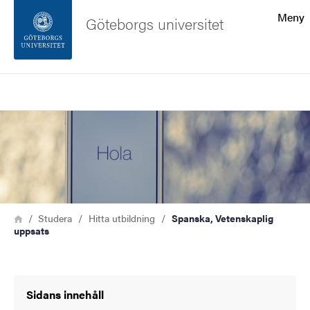
Sökfunktionen
Meny
Göteborgs universitet
Sidfoten
Sök
Kontakta universitetet
Bild
Om webbplatsen
Länkstig
Hem
Studera
Hitta utbildning
Spanska, Vetenskaplig
uppsats
Sidans innehåll