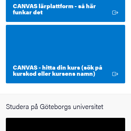
CANVAS lärplattform - så här
Extern länk
funkar det
CANVAS - hitta din kurs (sök på
Extern länk
kurskod eller kursens namn)
Studera på Göteborgs universitet