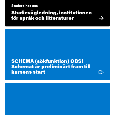
Studera hos oss
Studievägledning, institutionen
för språk och litteraturer
SCHEMA (sökfunktion) OBS!
Schemat är preliminärt fram till
Extern länk
kursens start