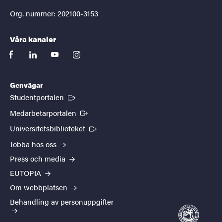
Org. nummer: 202100-3153
Våra kanaler
facebook
linkedin
youtube
instagram
Genvägar
(Extern länk)
Studentportalen
(Extern länk)
Medarbetarportalen
(Extern länk)
Universitetsbiblioteket
Jobba hos oss
Press och media
EUTOPIA
Om webbplatsen
Behandling av personuppgifter