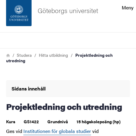
Sökfunktionen
Meny
Göteborgs universitet
Sidfoten
Sök
Kontakta universitetet
Länkstig
Hem
Studera
Hitta utbildning
Projektledning och
utredning
Om webbplatsen
Sidans innehåll
Projektledning och utredning
Kurs
GS1422
Grundnivå
15 högskolepoäng (hp)
Ges vid
Institutionen för globala studier
vid