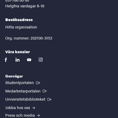
Helgfria vardagar 8-16
Besöksadress
Hitta organisation
Org. nummer: 202100-3153
Våra kanaler
facebook
linkedin
youtube
instagram
Genvägar
(Extern länk)
Studentportalen
(Extern länk)
Medarbetarportalen
(Extern länk)
Universitetsbiblioteket
Jobba hos oss
Press och media