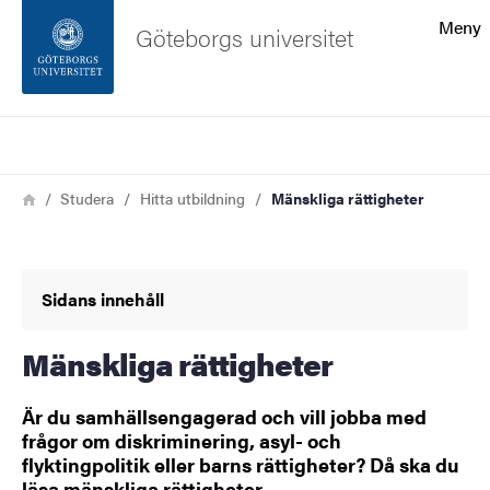
Sökfunktionen
Meny
Göteborgs universitet
Sidfoten
Sök
Kontakta universitetet
Länkstig
Hem
Studera
Hitta utbildning
Mänskliga rättigheter
Om webbplatsen
Sidans innehåll
Mänskliga rättigheter
Är du samhällsengagerad och vill jobba med
frågor om diskriminering, asyl- och
flyktingpolitik eller barns rättigheter? Då ska du
läsa mänskliga rättigheter.